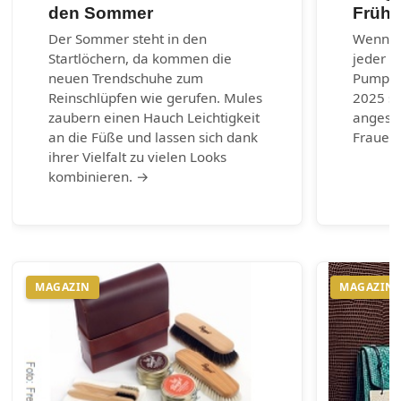
den Sommer
Frühj
Der Sommer steht in den
Wenn es
Startlöchern, da kommen die
jeder G
neuen Trendschuhe zum
Pumps.
Reinschlüpfen wie gerufen. Mules
2025 si
zaubern einen Hauch Leichtigkeit
angesag
an die Füße und lassen sich dank
Frauen 
ihrer Vielfalt zu vielen Looks
kombinieren. →
MAGAZIN
MAGAZIN