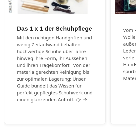
Das 1 x 1 der Schuhpflege
Vom kla
Wolle u
Mit den richtigen Handgriffen und
außerg
wenig Zeitaufwand behalten
Lederar
hochwertige Schuhe über Jahre
verleih
hinweg ihre Form, ihr Aussehen
Handsch
und ihren Tragekomfort. Von der
spürbar
materialgerechten Reinigung bis
Materia
zur optimalen Lagerung: Unser
Guide bündelt das Wissen für
perfekt gepflegtes Schuhwerk und
einen glänzenden Auftritt. 👉 →