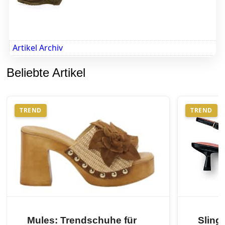
Artikel Archiv
Beliebte Artikel
TREND
TREND
Mules: Trendschuhe für
Sling