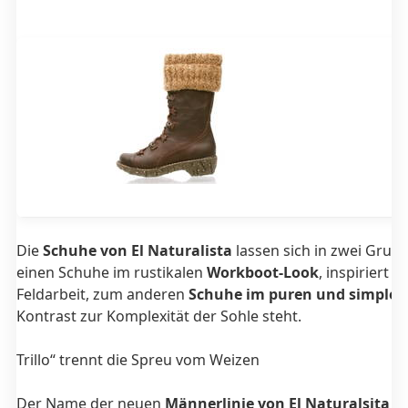
Die
Schuhe von El Naturalista
lassen sich in zwei Grup
einen Schuhe im rustikalen
Workboot-Look
, inspiriert 
Feldarbeit, zum anderen
Schuhe im puren und simplen
Kontrast zur Komplexität der Sohle steht.
Trillo“ trennt die Spreu vom Weizen
Der Name der neuen
Männerlinie von El Naturalsita
ni