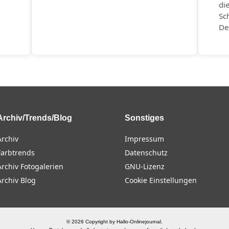
di
Sc
De
Archiv/Trends/Blog
Sonstiges
Archiv
Impressum
Farbtrends
Datenschutz
Archiv Fotogalerien
GNU-Lizenz
Archiv Blog
Cookie Einstellungen
© 2026 Copyright by Hallo-Onlinejournal.