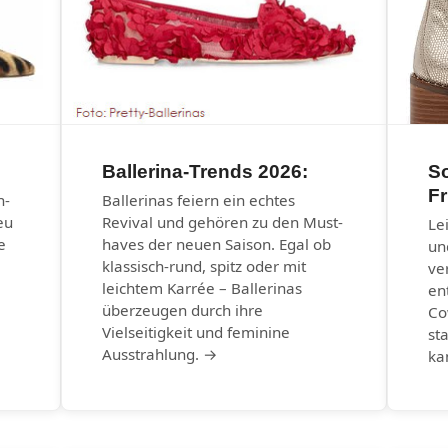
Ballerina-Trends 2026:
S
Fr
n-
Ballerinas feiern ein echtes
eu
Revival und gehören zu den Must-
Le
e
haves der neuen Saison. Egal ob
un
klassisch-rund, spitz oder mit
ve
leichtem Karrée – Ballerinas
en
überzeugen durch ihre
Co
Vielseitigkeit und feminine
st
Ausstrahlung. →
ka