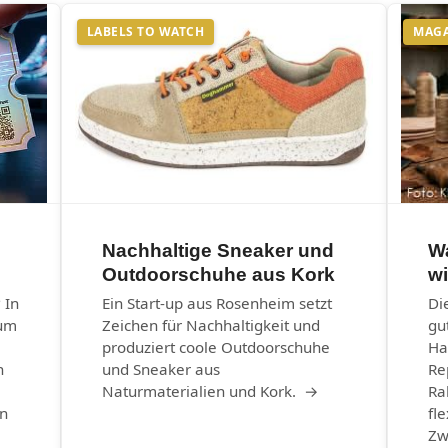
LABELS TO WATCH
MAG
Nachhaltige Sneaker und
W
Outdoorschuhe aus Kork
wi
 In
Ein Start-up aus Rosenheim setzt
Di
eum
Zeichen für Nachhaltigkeit und
gu
produziert coole Outdoorschuhe
Ha
n
und Sneaker aus
Re
Naturmaterialien und Kork. →
Ra
en
fle
Zw