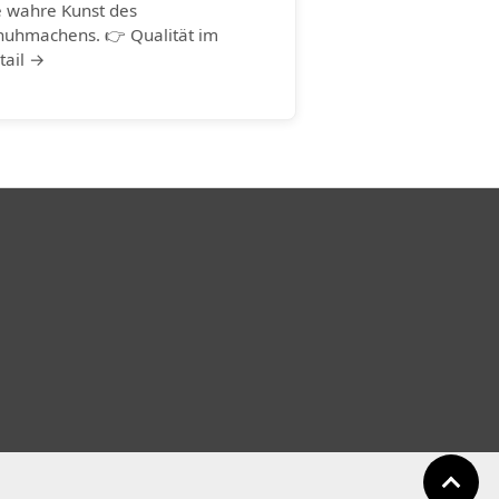
e wahre Kunst des
huhmachens. 👉 Qualität im
tail →