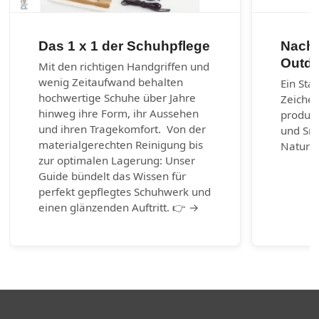
Das 1 x 1 der Schuhpflege
Nachh
Outdo
Mit den richtigen Handgriffen und
wenig Zeitaufwand behalten
Ein Sta
hochwertige Schuhe über Jahre
Zeichen
hinweg ihre Form, ihr Aussehen
produzi
und ihren Tragekomfort. Von der
und Sn
materialgerechten Reinigung bis
Naturm
zur optimalen Lagerung: Unser
Guide bündelt das Wissen für
perfekt gepflegtes Schuhwerk und
einen glänzenden Auftritt. 👉 →