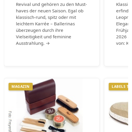
Revival und gehören zu den Must-
Klassik
haves der neuen Saison. Egal ob
erfinde
klassisch-rund, spitz oder mit
Leoprin
leichtem Karrée – Ballerinas
Eleganz
überzeugen durch ihre
Frühja
Vielseitigkeit und feminine
2026 au
Ausstrahlung. →
von: Ku
MAGAZIN
LABELS T