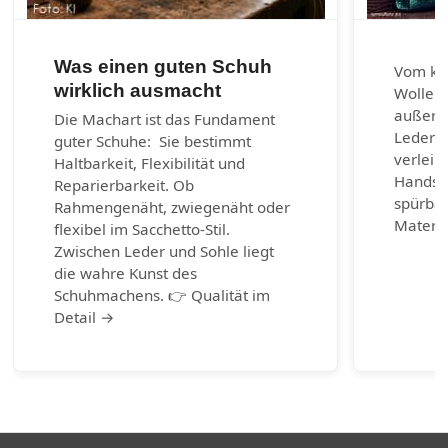
Was einen guten Schuh
Vom kla
wirklich ausmacht
Wolle u
außerg
Die Machart ist das Fundament
Lederar
guter Schuhe: Sie bestimmt
verleih
Haltbarkeit, Flexibilität und
Handsch
Reparierbarkeit. Ob
spürbar
Rahmengenäht, zwiegenäht oder
Materia
flexibel im Sacchetto-Stil.
Zwischen Leder und Sohle liegt
die wahre Kunst des
Schuhmachens. 👉 Qualität im
Detail →