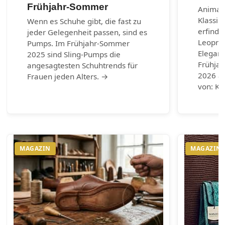
Frühjahr-Sommer
Animal-
Klassik
Wenn es Schuhe gibt, die fast zu
erfinde
jeder Gelegenheit passen, sind es
Leoprin
Pumps. Im Frühjahr-Sommer
Eleganz
2025 sind Sling-Pumps die
Frühja
angesagtesten Schuhtrends für
2026 au
Frauen jeden Alters. →
von: Ku
MAGAZIN
MAGAZIN