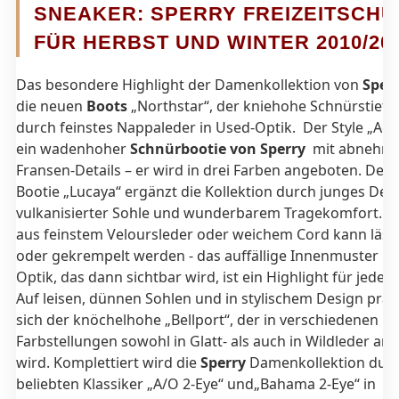
SNEAKER: SPERRY FREIZEITSCH
FÜR HERBST UND WINTER 2010/201
Das besondere Highlight der Damenkollektion von
Sper
die neuen
Boots
„Northstar“, der kniehohe Schnürstiefel
durch feinstes Nappaleder in Used-Optik. Der Style „Addi
ein wadenhoher
Schnürbootie von Sperry
mit abnehm
Fransen-Details – er wird in drei Farben angeboten. Der 
Bootie „Lucaya“ ergänzt die Kollektion durch junges Des
vulkanisierter Sohle und wunderbarem Tragekomfort. De
aus feinstem Veloursleder oder weichem Cord kann lässi
oder gekrempelt werden - das auffällige Innenmuster in 
Optik, das dann sichtbar wird, ist ein Highlight für jeden
Auf leisen, dünnen Sohlen und in stylischem Design präs
sich der knöchelhohe „Bellport“, der in verschiedenen
Farbstellungen sowohl in Glatt- als auch in Wildleder an
wird. Komplettiert wird die
Sperry
Damenkollektion durc
beliebten Klassiker „A/O 2-Eye“ und„Bahama 2-Eye“ in