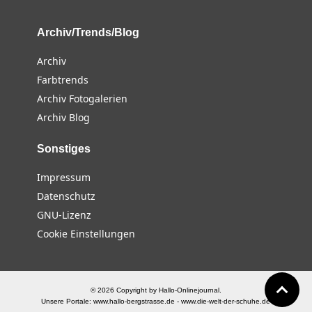
Archiv/Trends/Blog
Archiv
Farbtrends
Archiv Fotogalerien
Archiv Blog
Sonstiges
Impressum
Datenschutz
GNU-Lizenz
Cookie Einstellungen
© 2026 Copyright by Hallo-Onlinejournal.
Unsere Portale:
www.hallo-bergstrasse.de
-
www.die-welt-der-schuhe.de