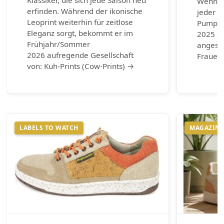
Wenn es
erfinden. Während der ikonische
jeder G
Leoprint weiterhin für zeitlose
Pumps.
Eleganz sorgt, bekommt er im
2025 si
Frühjahr/Sommer
angesag
2026 aufregende Gesellschaft
Frauen 
von: Kuh-Prints (Cow-Prints) →
LABELS TO WATCH
MAGAZIN