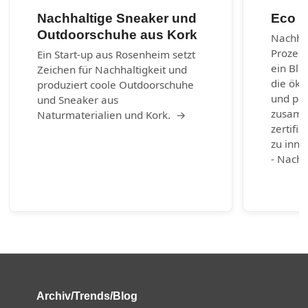
Nachhaltige Sneaker und
Eco m
Outdoorschuhe aus Kork
Nachhal
Prozes
Ein Start-up aus Rosenheim setzt
ein Bli
Zeichen für Nachhaltigkeit und
die öko
produziert coole Outdoorschuhe
und per
und Sneaker aus
zusamm
Naturmaterialien und Kork. →
zertifiz
zu inno
- Nachh
Archiv/Trends/Blog