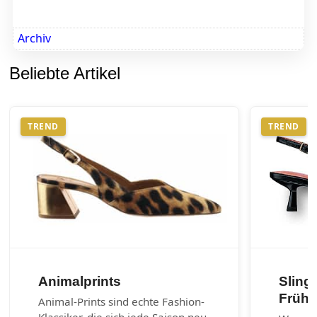
Archiv
Beliebte Artikel
TREND
TREND
Animalprints
Sling
Frühj
Animal-Prints sind echte Fashion-
Klassiker, die sich jede Saison neu