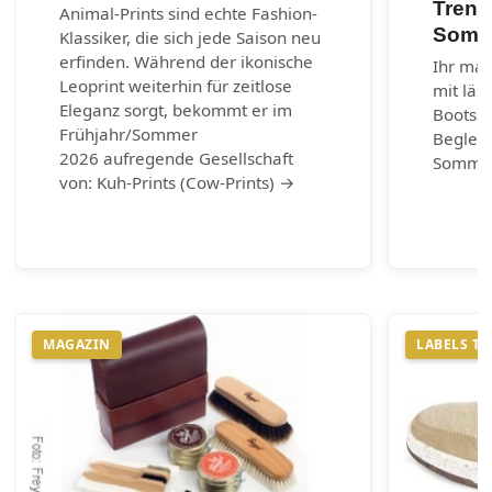
Trend
Animal-Prints sind echte Fashion-
Somm
Klassiker, die sich jede Saison neu
erfinden. Während der ikonische
Ihr mar
Leoprint weiterhin für zeitlose
mit läs
Eleganz sorgt, bekommt er im
Bootss
Frühjahr/Sommer
Begleit
2026 aufregende Gesellschaft
Somme
von: Kuh-Prints (Cow-Prints) →
MAGAZIN
LABELS T