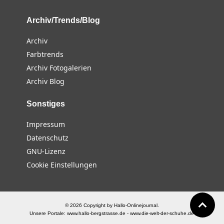
Archiv/Trends/Blog
Archiv
Farbtrends
Archiv Fotogalerien
Archiv Blog
Sonstiges
Impressum
Datenschutz
GNU-Lizenz
Cookie Einstellungen
© 2026 Copyright by Hallo-Onlinejournal.
Unsere Portale:
www.hallo-bergstrasse.de
-
www.die-welt-der-schuhe.de