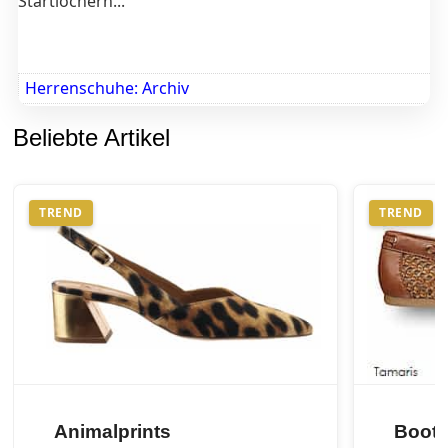
Startlöchern...
Herrenschuhe: Archiv
Beliebte Artikel
TREND
TREND
Animalprints
Boots