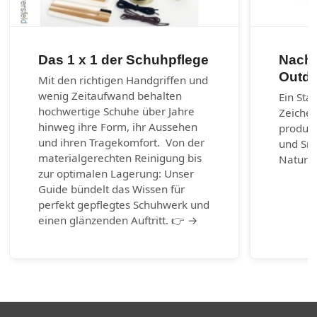
Das 1 x 1 der Schuhpflege
Nachh
Outdo
Mit den richtigen Handgriffen und
wenig Zeitaufwand behalten
Ein Sta
hochwertige Schuhe über Jahre
Zeichen
hinweg ihre Form, ihr Aussehen
produzi
und ihren Tragekomfort. Von der
und Sn
materialgerechten Reinigung bis
Naturm
zur optimalen Lagerung: Unser
Guide bündelt das Wissen für
perfekt gepflegtes Schuhwerk und
einen glänzenden Auftritt. 👉 →