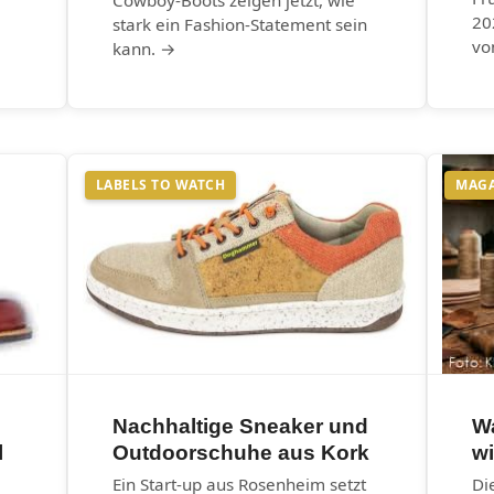
Cowboy-Boots zeigen jetzt, wie
20
stark ein Fashion-Statement sein
vo
kann. →
LABELS TO WATCH
MAG
Nachhaltige Sneaker und
W
l
Outdoorschuhe aus Kork
wi
Ein Start-up aus Rosenheim setzt
Di