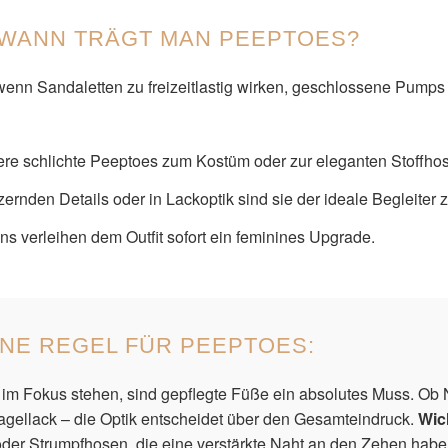
 WANN TRÄGT MAN PEEPTOES?
wenn Sandaletten zu freizeitlastig wirken, geschlossene Pumps
re schlichte Peeptoes zum Kostüm oder zur eleganten Stoffhos
tzernden Details oder in Lackoptik sind sie der ideale Begleiter 
s verleihen dem Outfit sofort ein feminines Upgrade.
NE REGEL FÜR PEEPTOES:
im Fokus stehen, sind gepflegte Füße ein absolutes Muss. Ob 
agellack – die Optik entscheidet über den Gesamteindruck.
Wic
oder Strumpfhosen, die eine verstärkte Naht an den Zehen hab