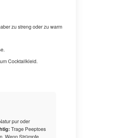
 aber zu streng oder zu warm
e.
zum Cocktailkleid.
Natur pur oder
htig:
Trage Peeptoes
en. Wenn Strümpfe