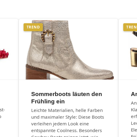
TREND
TRE
Sommerboots läuten den
An
Frühling ein
An
st-
Kl
Leichte Materialien, helle Farben
b
er
und maximaler Style: Diese Boots
Le
verleihen jedem Look eine
El
entspannte Coolness. Besonders
Fr