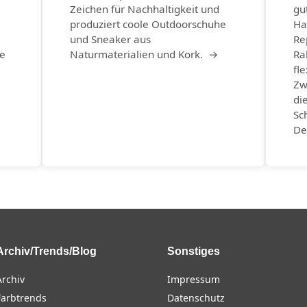
Zeichen für Nachhaltigkeit und
gu
produziert coole Outdoorschuhe
Ha
und Sneaker aus
Re
he
Naturmaterialien und Kork. →
Ra
fle
Zw
di
Sc
De
Archiv/Trends/Blog
Sonstiges
Archiv
Impressum
Farbtrends
Datenschutz