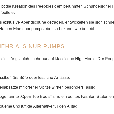
bt die Kreation des Peeptoes dem berühmten Schuhdesigner Ro
beitete.
s exklusive Abendschuhe getragen, entwickelten sie sich schn
 Namen Flamencopumps ebenso bekannt wie beliebt.
 MEHR ALS NUR PUMPS
sich längst nicht mehr nur auf klassische High Heels. Der Pee
siker fürs Büro oder festliche Anlässe.
ilabsätze mit offener Spitze wirken besonders lässig.
genannte „Open Toe Boots“ sind ein echtes Fashion-Statement 
ueme und luftige Alternative für den Alltag.