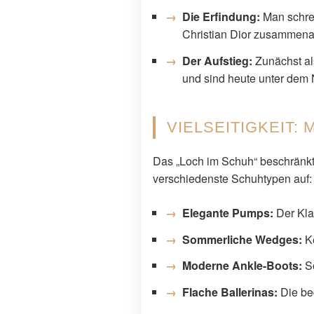
Die Erfindung:
Man schrei
Christian Dior zusammenar
Der Aufstieg:
Zunächst al
und sind heute unter dem
VIELSEITIGKEIT:
Das „Loch im Schuh“ beschränkt 
verschiedenste Schuhtypen auf:
Elegante Pumps:
Der Klas
Sommerliche Wedges:
Ke
Moderne Ankle-Boots:
So
Flache Ballerinas:
Die beq