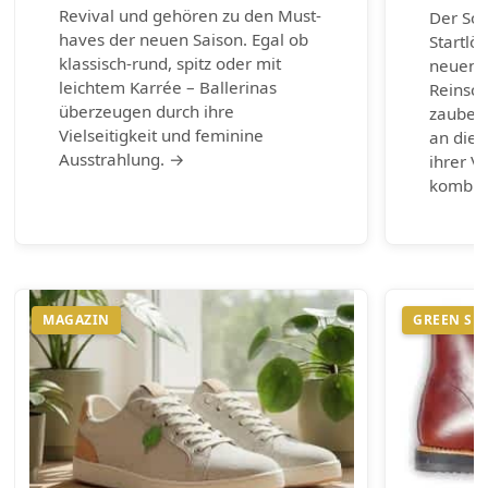
Revival und gehören zu den Must-
Der So
haves der neuen Saison. Egal ob
Startlö
klassisch-rund, spitz oder mit
neuen 
leichtem Karrée – Ballerinas
Reinsch
überzeugen durch ihre
zaubern
Vielseitigkeit und feminine
an die 
Ausstrahlung. →
ihrer Vi
kombin
MAGAZIN
GREEN SH