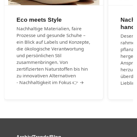
Eco meets Style
Nachh
handg
Nachhaltige Materialien, faire
Prozesse und gesunde Schuhe –
Desenra
ein Blick auf Labels und Konzepte,
rahmen
die ökologische Verantwortung
pflanzl
und persönlichen Stil
hergest
zusammenbringen. Von
Anspruc
zertifizierten Naturstoffen bis hin
herzust
zu innovativen Alternativen
überda
- Nachhaltigkeit im Fokus 👉 →
Lieblin