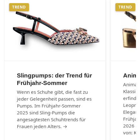
TREND
TREND
Slingpumps: der Trend für
Anima
Frühjahr-Sommer
Animal-
Klassik
Wenn es Schuhe gibt, die fast zu
erfinde
jeder Gelegenheit passen, sind es
Leoprin
Pumps. Im Frühjahr-Sommer
Eleganz
2025 sind Sling-Pumps die
Frühja
angesagtesten Schuhtrends für
2026 au
Frauen jeden Alters. →
von: Ku