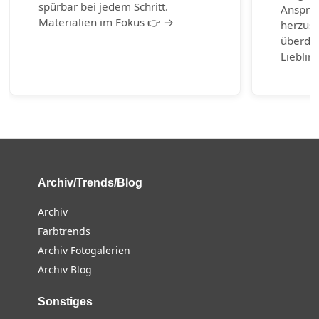
spürbar bei jedem Schritt.
Anspruc
Materialien im Fokus 👉 →
herzust
überda
Lieblin
Archiv/Trends/Blog
Archiv
Farbtrends
Archiv Fotogalerien
Archiv Blog
Sonstiges