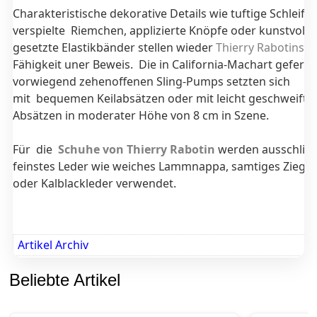
Charakteristische dekorative Details wie tuftige Schleifen
verspielte Riemchen, applizierte Knöpfe oder kunstvoll i
gesetzte Elastikbänder stellen wieder
Thierry Rabotins
k
Fähigkeit uner Beweis. Die in California-Machart geferti
vorwiegend zehenoffenen Sling-Pumps setzten sich
mit bequemen Keilabsätzen oder mit leicht geschweifte
Absätzen in moderater Höhe von 8 cm in Szene.
Für die
Schuhe von Thierry Rabotin
werden ausschließ
feinstes Leder wie weiches Lammnappa, samtiges Ziege
oder Kalblackleder verwendet.
Artikel Archiv
Beliebte Artikel