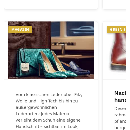
MAGAZIN
GREEN SH
Nachh
Vom klassischen Leder über Filz,
handg
Wolle und High-Tech bis hin zu
außergewöhnlichen
Desenra
Lederarten: Jedes Material
rahmen
verleiht dem Schuh eine eigene
pflanzl
Handschrift – sichtbar im Look,
hergest