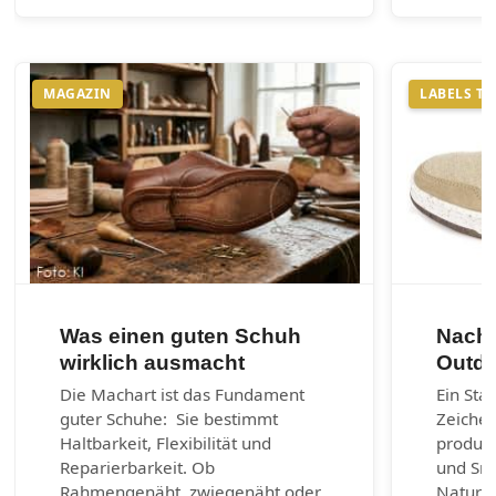
MAGAZIN
LABELS T
Was einen guten Schuh
Nachh
wirklich ausmacht
Outdo
Die Machart ist das Fundament
Ein Sta
guter Schuhe: Sie bestimmt
Zeichen
Haltbarkeit, Flexibilität und
produzi
Reparierbarkeit. Ob
und Sn
Rahmengenäht, zwiegenäht oder
Naturm