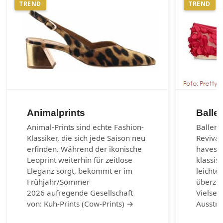
TREND
TREND
Animalprints
Balle
Animal-Prints sind echte Fashion-
Balleri
Klassiker, die sich jede Saison neu
Revival
erfinden. Während der ikonische
haves d
Leoprint weiterhin für zeitlose
klassis
Eleganz sorgt, bekommt er im
leichte
Frühjahr/Sommer
überzeu
2026 aufregende Gesellschaft
Vielsei
von: Kuh-Prints (Cow-Prints) →
Ausstr