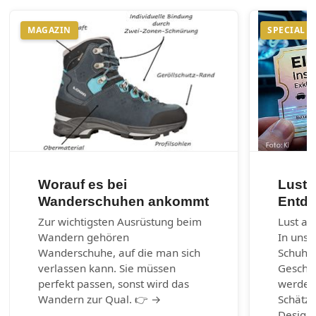
MAGAZIN
SPECIAL
Worauf es bei
Lust 
Wanderschuhen ankommt
Entde
Zur wichtigsten Ausrüstung beim
Lust au
Wandern gehören
In unse
Wanderschuhe, auf die man sich
Schuhm
verlassen kann. Sie müssen
Geschic
perfekt passen, sonst wird das
werden.
Wandern zur Qual. 👉 →
Schätze
Design-