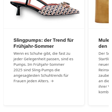
Slingpumps: der Trend für
Mules
Frühjahr-Sommer
den 
Wenn es Schuhe gibt, die fast zu
Der So
jeder Gelegenheit passen, sind es
Startlö
Pumps. Im Frühjahr-Sommer
neuen 
2025 sind Sling-Pumps die
Reinsch
angesagtesten Schuhtrends für
zaubern
Frauen jeden Alters. →
an die 
ihrer Vi
kombin