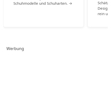
Schätze
Schuhmodelle und Schuharten. →
Design-
rein un
Werbung