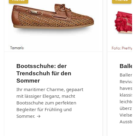
Bootsschuhe: der
Balle
Trendschuh für den
Balleri
Sommer
Revival
haves d
Ihr maritimer Charme, gepaart
klassis
mit lässiger Eleganz, macht
leichte
Bootsschuhe zum perfekten
überzeu
Begleiter für Frühling und
Vielsei
Sommer. →
Ausstr