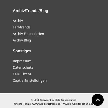
Archiv/Trends/Blog
Archiv
Farbtrends
Archiv Fotogalerien
Archiv Blog
Sonstiges
Impressum
Datenschutz
GNU-Lizenz
Cookie Einstellungen
© 2026 Copyright by Hallo-Onlinejournal.
Unsere Portale:
www.hallo-bergstrasse.de
-
www.die-welt-der-schuhe.de