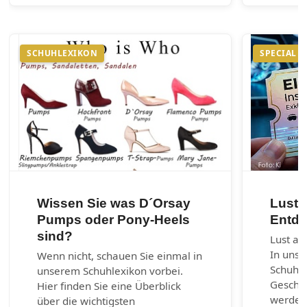
SCHUHLEXIKON
SPECIAL
Wissen Sie was D´Orsay
Lust 
Pumps oder Pony-Heels
Entde
sind?
Lust au
In unse
Wenn nicht, schauen Sie einmal in
Schuhm
unserem Schuhlexikon vorbei.
Geschic
Hier finden Sie eine Überblick
werden.
über die wichtigsten