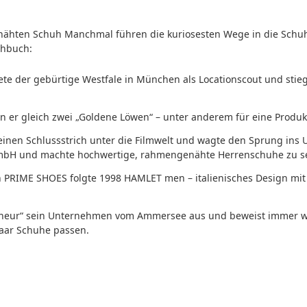
hten Schuh Manchmal führen die kuriosesten Wege in die Schu
rehbuch:
rtete der gebürtige Westfale in München als Locationscout und stie
 er gleich zwei „Goldene Löwen“ – unter anderem für eine Produkt
einen Schlussstrich unter die Filmwelt und wagte den Sprung ins 
mbH und machte hochwertige, rahmengenähte Herrenschuhe zu se
n PRIME SHOES folgte 1998 HAMLET men – italienisches Design mi
eneur“ sein Unternehmen vom Ammersee aus und beweist immer wi
Paar Schuhe passen.