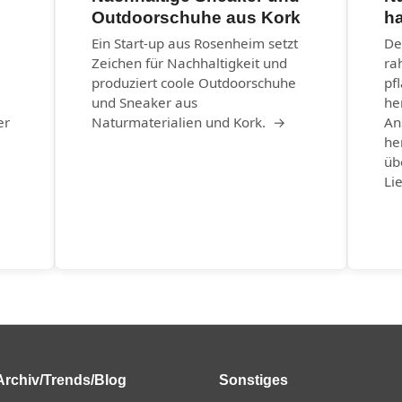
Outdoorschuhe aus Kork
ha
Ein Start-up aus Rosenheim setzt
De
Zeichen für Nachhaltigkeit und
ra
produziert coole Outdoorschuhe
pf
und Sneaker aus
he
er
Naturmaterialien und Kork. →
An
he
üb
Li
Archiv/Trends/Blog
Sonstiges