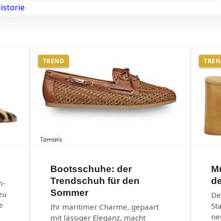
istorie
TREND
TRE
Bootsschuhe: der
M
Trendschuh für den
d
n-
Sommer
eu
De
e
St
Ihr maritimer Charme, gepaart
ne
mit lässiger Eleganz, macht