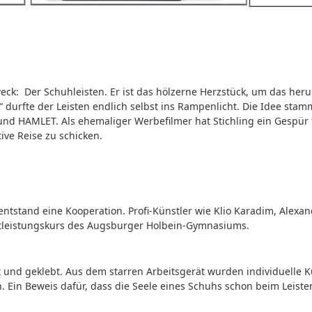
weck: Der Schuhleisten. Er ist das hölzerne Herzstück, um das he
“ durfte der Leisten endlich selbst ins Rampenlicht. Die Idee stam
d HAMLET. Als ehemaliger Werbefilmer hat Stichling ein Gespür f
tive Reise zu schicken.
entstand eine Kooperation. Profi-Künstler wie Klio Karadim, Alexa
stleistungskurs des Augsburger Holbein-Gymnasiums.
 und geklebt. Aus dem starren Arbeitsgerät wurden individuelle K
 Ein Beweis dafür, dass die Seele eines Schuhs schon beim Leiste