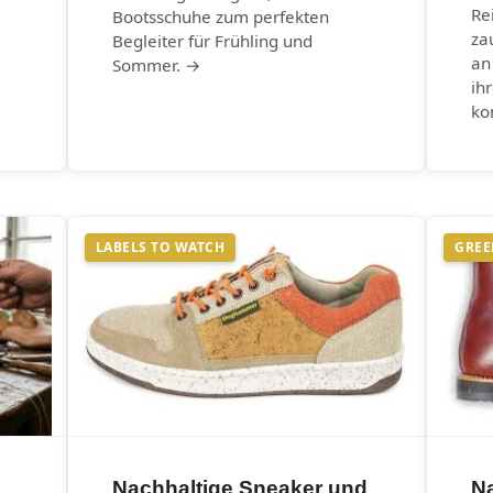
Re
Bootsschuhe zum perfekten
za
Begleiter für Frühling und
an
Sommer. →
ih
ko
LABELS TO WATCH
GREE
Nachhaltige Sneaker und
N