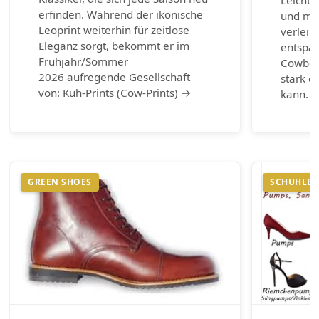
erfinden. Während der ikonische
und max
Leoprint weiterhin für zeitlose
verleih
Eleganz sorgt, bekommt er im
entspa
Frühjahr/Sommer
Cowboy-
2026 aufregende Gesellschaft
stark e
von: Kuh-Prints (Cow-Prints) →
kann. 
GREEN SHOES
SCHUHLEX