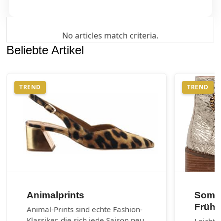
No articles match criteria.
Beliebte Artikel
TREND
TREND
Animalprints
Somme
Frühl
Animal-Prints sind echte Fashion-
Klassiker, die sich jede Saison neu
Leichte