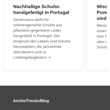
Nachhaltige Schuhe:
Wisse
handgefertigt in Portugal
Pumps
sind?
Desenrasco steht für
rahmengenähte Schuhe aus
Wenn ni
pflanzlich gegerbtem Leder,
unserem
hergestellt in Portugal. Der
Hier fi
Anspruch des Labels sind Schuhe
über di
herzustellen, die Jahrzehnte
Schuhm
überdauern und zu
Lieblingsbegleitern →
Archiv/Trends/Blog