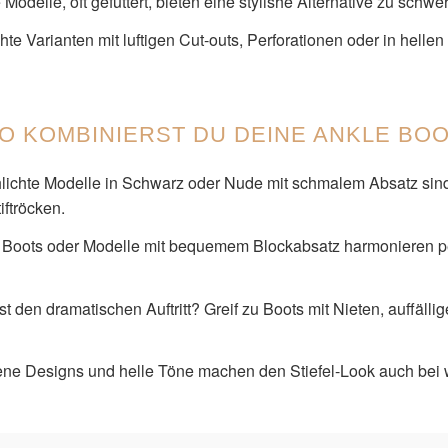
odelle, oft gefüttert, bieten eine stylishe Alternative zu schwe
hte Varianten mit luftigen Cut-outs, Perforationen oder in hell
SO KOMBINIERST DU DEINE ANKLE BO
ichte Modelle in Schwarz oder Nude mit schmalem Absatz sind 
ftröcken.
Boots oder Modelle mit bequemem Blockabsatz harmonieren pe
t den dramatischen Auftritt? Greif zu Boots mit Nieten, auffäll
ne Designs und helle Töne machen den Stiefel-Look auch bei 