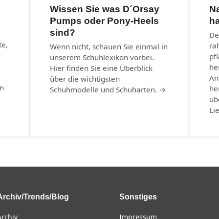
Wissen Sie was D´Orsay
N
Pumps oder Pony-Heels
ha
sind?
–
De
te,
ra
Wenn nicht, schauen Sie einmal in
pf
unserem Schuhlexikon vorbei.
he
Hier finden Sie eine Überblick
An
über die wichtigsten
in
he
Schuhmodelle und Schuharten. →
üb
Li
Archiv/Trends/Blog
Sonstiges
Archiv
Impressum