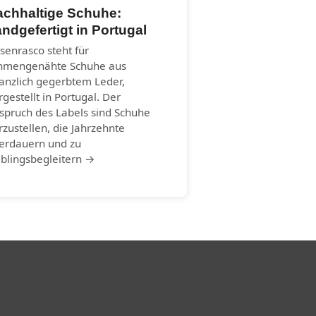
achhaltige Schuhe:
ndgefertigt in Portugal
senrasco steht für
hmengenähte Schuhe aus
lanzlich gegerbtem Leder,
rgestellt in Portugal. Der
spruch des Labels sind Schuhe
rzustellen, die Jahrzehnte
erdauern und zu
eblingsbegleitern →