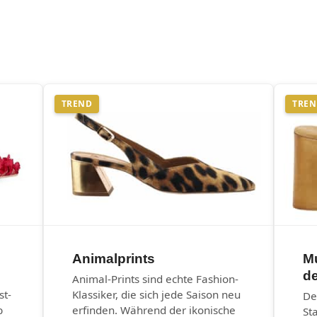
TREND
TRE
Animalprints
M
d
Animal-Prints sind echte Fashion-
st-
Klassiker, die sich jede Saison neu
De
b
erfinden. Während der ikonische
St