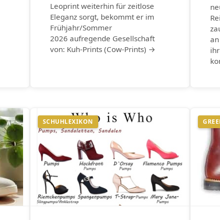
Leoprint weiterhin für zeitlose
ne
Eleganz sorgt, bekommt er im
Re
Frühjahr/Sommer
za
2026 aufregende Gesellschaft
an
von: Kuh-Prints (Cow-Prints) →
ih
ko
SCHUHLEXIKON
GREE