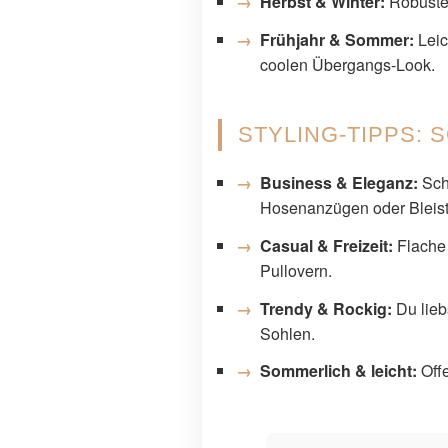
Herbst & Winter:
Robuste M
Frühjahr & Sommer:
Leic
coolen Übergangs-Look.
STYLING-TIPPS: 
Business & Eleganz:
Schl
Hosenanzügen oder Bleisti
Casual & Freizeit:
Flache 
Pullovern.
Trendy & Rockig:
Du liebs
Sohlen.
Sommerlich & leicht:
Offe