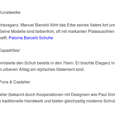
Kunstwerke
Extravaganz. Manuel Barceló führt das Erbe seines Vaters fort un
 Seine Modelle sind farbenfroh, oft mit markanten Plateausohle
afft.
Paloma Barceló Schuhe
Espadrilles“
nisierte den Schuh bereits in den 70ern. Er brachte Eleganz in
 urbanen Alltag ein stylisches Statement sind.
Pons & Castañer
ñer (bekannt durch Kooperationen mit Designern wie Paul Smit
 traditionelle Handwerk und bieten gleichzeitig moderne Schnü