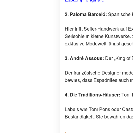
2. Paloma Barceló:
Spanische 
Hier trifft Seiler-Handwerk auf 
Seilsohle in kleine Kunstwerke.
exklusive Modewelt längst gesch
3. André Assous:
Der „King of 
Der französische Designer moder
bewies, dass Espadrilles auch im
4. Die Traditions-Häuser:
Toni 
Labels wie Toni Pons oder Casta
Beständigkeit. Sie bewahren das