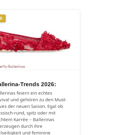
ND
llerina-Trends 2026:
llerinas feiern ein echtes
vival und gehören zu den Must-
ves der neuen Saison. Egal ob
assisch-rund, spitz oder mit
ichtem Karrée – Ballerinas
erzeugen durch ihre
elseitigkeit und feminine