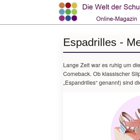
Espadrilles - M
Lange Zeit war es ruhig um di
Comeback. Ob klassischer Slipp
„Espandrilles“ genannt) sind di