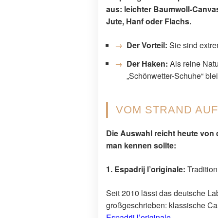
aus: leichter Baumwoll-Canvas
Jute, Hanf oder Flachs.
Der Vorteil:
Sie sind extre
Der Haken:
Als reine Natu
„Schönwetter-Schuhe“ ble
VOM STRAND AUF
Die Auswahl reicht heute von d
man kennen sollte:
1. Espadrij l’originale:
Tradition
Seit 2010 lässt das deutsche La
großgeschrieben: klassische Can
Espadrij l’originale