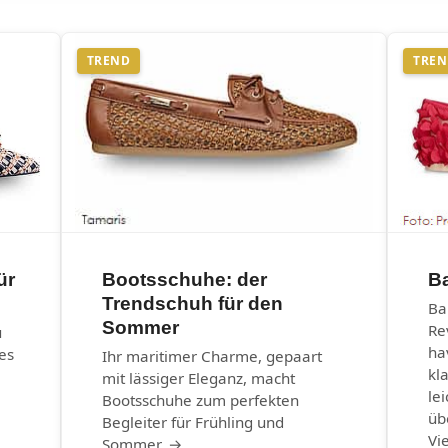
TREND
TRE
ür
Bootsschuhe: der
Ba
Trendschuh für den
Ba
Sommer
Re
u
ha
es
Ihr maritimer Charme, gepaart
kl
mit lässiger Eleganz, macht
le
Bootsschuhe zum perfekten
üb
Begleiter für Frühling und
Vi
Sommer. →