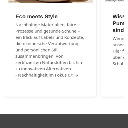
Eco meets Style
Wisse
Pumps
Nachhaltige Materialien, faire
sind?
Prozesse und gesunde Schuhe –
ein Blick auf Labels und Konzepte,
Wenn ni
die ökologische Verantwortung
unserem
und persönlichen Stil
Hier fi
zusammenbringen. Von
über di
zertifizierten Naturstoffen bis hin
Schuhm
zu innovativen Alternativen
- Nachhaltigkeit im Fokus 👉 →