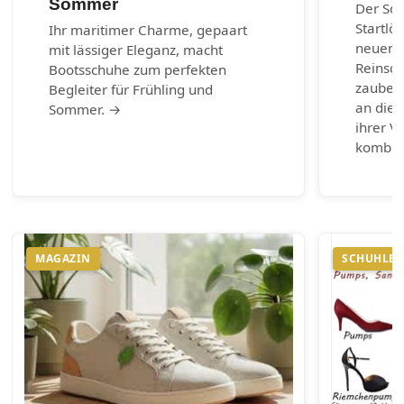
Sommer
Der So
Startlö
Ihr maritimer Charme, gepaart
neuen 
mit lässiger Eleganz, macht
Reinsch
Bootsschuhe zum perfekten
zaubern
Begleiter für Frühling und
an die 
Sommer. →
ihrer Vi
kombin
MAGAZIN
SCHUHLEX