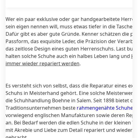
Wer ein paar exklusive oder gar handgearbeitete Herre
sein eigen nennen will, muss etwas tiefer in die Tasche g
Dafür gibt es aber gute Gründe. Kenner schätzen die per
Passform, das exquisite Leder, die Präzision der Verarbe
das zeitlose Design eines guten Herrenschuhs. Last but n
halten solche Schuhe auch ein halbes Leben lang und
kö
immer wieder repariert werden
.
Es versteht sich von selbst, dass die Reparatur eines exk
Schuhs in Meisterhand gehört. Eine solche Meisterwerkst
die Schuhhandlung Boehne in Salem. Seit 1898 bietet da
Traditionsunternehmen beste
rahmengenähte Schuhe
a
vorwiegend englischen Manufakturen sowie deren Repa
an. Bei Bedarf werden die edlen Schuhe in der kleinen W
mit Akrebie und Liebe zum Detail repariert und wieder i
gebracht.