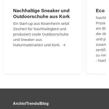
Nachhaltige Sneaker und
Eco m
Outdoorschuhe aus Kork
Nachhal
Prozes
Ein Start-up aus Rosenheim setzt
ein Bli
Zeichen für Nachhaltigkeit und
die öko
produziert coole Outdoorschuhe
und per
und Sneaker aus
zusamm
Naturmaterialien und Kork. →
zertifiz
zu inno
- Nachh
Archiv/Trends/Blog