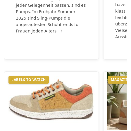
haves d
jeder Gelegenheit passen, sind es
klassis
Pumps. Im Frühjahr-Sommer
leichte
2025 sind Sling-Pumps die
überzeu
angesagtesten Schuhtrends für
Vielsei
Frauen jeden Alters. →
Ausstr
LABELS TO WATCH
MAGAZIN