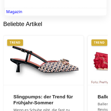
Magazin
Beliebte Artikel
TREND
TREND
Slingpumps: der Trend für
Balle
Frühjahr-Sommer
Balleri
Revival
Wenn es Schuhe gibt, die fast zu