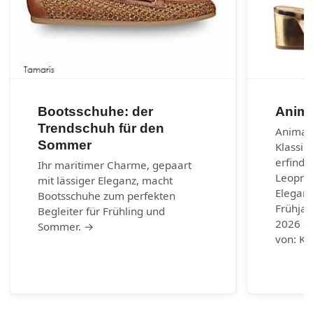
Bootsschuhe: der
Anima
Trendschuh für den
Animal-
Sommer
Klassik
erfinde
Ihr maritimer Charme, gepaart
Leoprin
mit lässiger Eleganz, macht
Eleganz
Bootsschuhe zum perfekten
Frühja
Begleiter für Frühling und
2026 au
Sommer. →
von: Ku