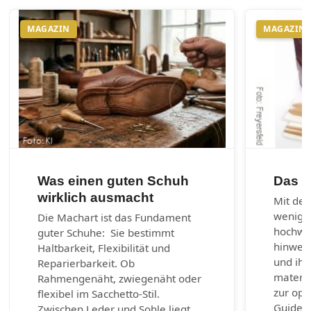
MAGAZIN
MAGAZIN
Was einen guten Schuh
Das 1
wirklich ausmacht
Mit den
wenig 
Die Machart ist das Fundament
hochwer
guter Schuhe: Sie bestimmt
hinweg 
Haltbarkeit, Flexibilität und
und ihr
Reparierbarkeit. Ob
materia
Rahmengenäht, zwiegenäht oder
zur opt
flexibel im Sacchetto-Stil.
Guide b
Zwischen Leder und Sohle liegt