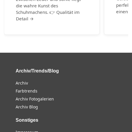
perfekt
die wahre Kunst des
einen g
Schuhmachens. 👉 Qualität im
Detail →
Archiv/Trends/Blog
Archiv
Farbtrends
Archiv Fotogalerien
Archiv Blog
Sonstiges