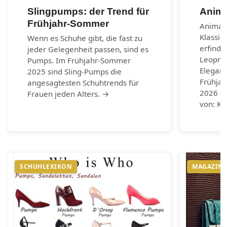
Slingpumps: der Trend für
Anima
Frühjahr-Sommer
Animal-
Klassik
Wenn es Schuhe gibt, die fast zu
erfinde
jeder Gelegenheit passen, sind es
Leoprin
Pumps. Im Frühjahr-Sommer
Eleganz
2025 sind Sling-Pumps die
Frühja
angesagtesten Schuhtrends für
2026 au
Frauen jeden Alters. →
von: Ku
SCHUHLEXIKON
MAGAZIN