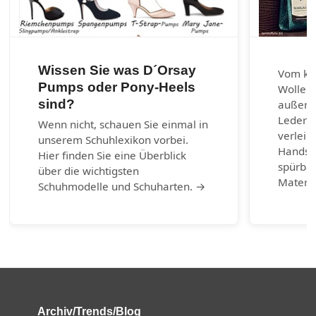
Wissen Sie was D´Orsay
Vom kla
Pumps oder Pony-Heels
Wolle u
sind?
außerg
Lederar
Wenn nicht, schauen Sie einmal in
verleih
unserem Schuhlexikon vorbei.
Handsch
Hier finden Sie eine Überblick
spürbar
über die wichtigsten
Materia
Schuhmodelle und Schuharten. →
Archiv/Trends/Blog