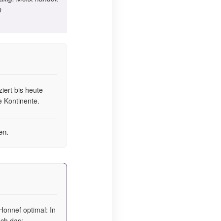
n
iert bis heute
e Kontinente.
en.
Honnef optimal: In
uch das: