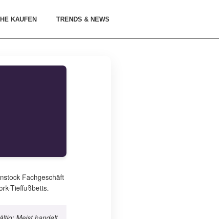
HE KAUFEN
TRENDS & NEWS
enstock Fachgeschäft
ork-Tieffußbetts.
ältig: Meist handelt