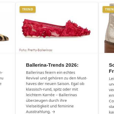
TREND
TRE
Ballerina-Trends 2026:
S
Fr
n-
Ballerinas feiern ein echtes
eu
Revival und gehören zu den Must-
Le
e
haves der neuen Saison. Egal ob
un
klassisch-rund, spitz oder mit
ve
leichtem Karrée – Ballerinas
en
überzeugen durch ihre
Co
Vielseitigkeit und feminine
st
Ausstrahlung. →
ka