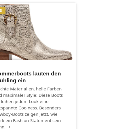
ND
ommerboots läuten den
ühling ein
ichte Materialien, helle Farben
d maximaler Style: Diese Boots
rleihen jedem Look eine
tspannte Coolness. Besonders
wboy-Boots zeigen jetzt, wie
ark ein Fashion-Statement sein
nn. →