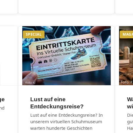
SPECIAL
MAG
ge
Lust auf eine
W
Entdeckungsreise?
wi
und
Lust auf eine Entdeckungsreise? In
Di
unserem virtuellen Schuhmuseum
gu
warten hunderte Geschichten
Ha