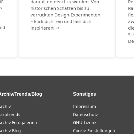
er
darauf, entdeckt zu werden. Von
Re
s
historischen Schätzen bis zu
Ra
verrückten Design-Experimenten
fle
– klick dich rein und lass dich
Zw
und
inspirieren! →
di
→
Sc
De
Archiv/Trends/Blog
Sonstiges
Archiv
Impressum
Farbtrends
Datenschutz
Archiv Fotogalerien
GNU-Lizenz
Archiv Blog
Cookie Einstellungen