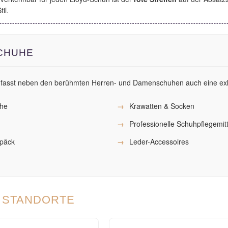
il.
SCHUHE
umfasst neben den berühmten Herren- und Damenschuhen auch eine exk
uhe
Krawatten & Socken
Professionelle Schuhpflegemitt
epäck
Leder-Accessoires
E STANDORTE