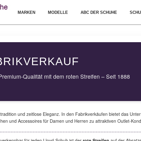
MARKEN
MODELLE
ABC DER SCHUHE
SCHU
BRIKVERKAUF
Premium-Qualität mit dem roten Streifen – Seit 1888
tradition und zeitlose Eleganz. In den Fabrikverkäufen bietet das Unt
huhen und Accessoires für Damen und Herren zu attraktiven Outlet-Kond
erkennbar für jeden Lloyd-Schuh ist der
rote Streifen
auf der Absatzs