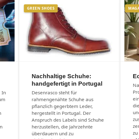
GREEN SHOES
MAG
Nachhaltige Schuhe:
E
handgefertigt in Portugal
Na
Pr
 In
Desenrasco steht für
ei
eum
rahmengenähte Schuhe aus
di
pflanzlich gegerbtem Leder,
un
n
hergestellt in Portugal. Der
zu
Anspruch des Labels sind Schuhe
ze
en
herzustellen, die Jahrzehnte
zu
überdauern und zu