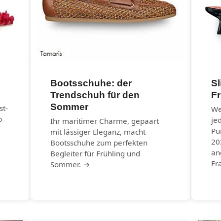
Bootsschuhe: der
Sl
Trendschuh für den
F
Sommer
st-
We
b
je
Ihr maritimer Charme, gepaart
Pu
mit lässiger Eleganz, macht
20
Bootsschuhe zum perfekten
an
Begleiter für Frühling und
Fr
Sommer. →