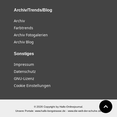
Archiv/Trends/Blog
Archiv
Farbtrends
Archiv Fotogalerien
Archiv Blog
Sonstiges
Impressum
Datenschutz
GNU-Lizenz
Cookie Einstellungen
© 2026 Copyright by Hallo-Onlinejournal.
Unsere Portale:
www.hallo-bergstrasse.de
-
www.die-welt-der-schuhe.de