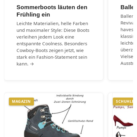
Sommerboots läuten den
Balle
Frühling ein
Balleri
Revival
Leichte Materialien, helle Farben
haves d
und maximaler Style: Diese Boots
klassis
verleihen jedem Look eine
leichte
entspannte Coolness. Besonders
überzeu
Cowboy-Boots zeigen jetzt, wie
Vielsei
stark ein Fashion-Statement sein
Ausstr
kann. →
MAGAZIN
SCHUHLEX