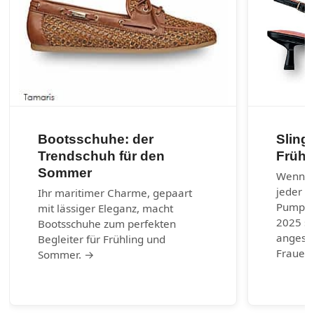
Bootsschuhe: der
Sling
Trendschuh für den
Frühj
Sommer
Wenn es
jeder G
Ihr maritimer Charme, gepaart
Pumps.
mit lässiger Eleganz, macht
2025 si
Bootsschuhe zum perfekten
angesag
Begleiter für Frühling und
Frauen 
Sommer. →