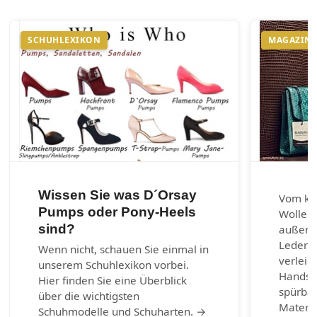
SCHUHLEXIKON
MAGAZIN
Wissen Sie was D´Orsay
Vom kla
Pumps oder Pony-Heels
Wolle u
sind?
außerg
Lederar
Wenn nicht, schauen Sie einmal in
verleih
unserem Schuhlexikon vorbei.
Handsch
Hier finden Sie eine Überblick
spürbar
über die wichtigsten
Materia
Schuhmodelle und Schuharten. →