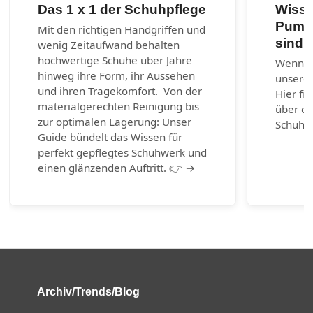
Das 1 x 1 der Schuhpflege
Wisse
Pumps
Mit den richtigen Handgriffen und
sind?
wenig Zeitaufwand behalten
hochwertige Schuhe über Jahre
Wenn ni
hinweg ihre Form, ihr Aussehen
unserem
und ihren Tragekomfort. Von der
Hier fi
materialgerechten Reinigung bis
über di
zur optimalen Lagerung: Unser
Schuhm
Guide bündelt das Wissen für
perfekt gepflegtes Schuhwerk und
einen glänzenden Auftritt. 👉 →
Archiv/Trends/Blog