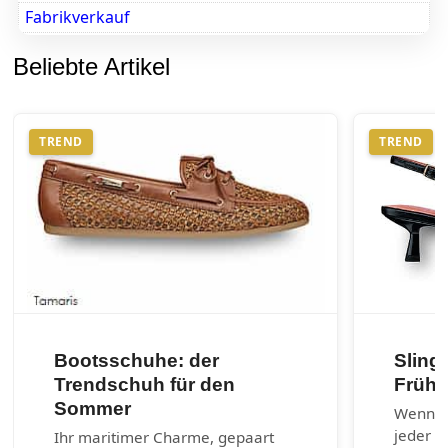
Fabrikverkauf
Beliebte Artikel
TREND
TREND
Bootsschuhe: der
Sling
Trendschuh für den
Frühj
Sommer
Wenn es
jeder G
Ihr maritimer Charme, gepaart