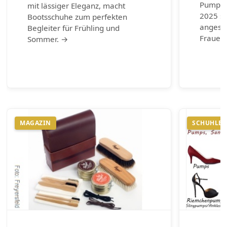
Pumps.
mit lässiger Eleganz, macht
2025 si
Bootsschuhe zum perfekten
angesag
Begleiter für Frühling und
Frauen 
Sommer. →
MAGAZIN
SCHUHLEX