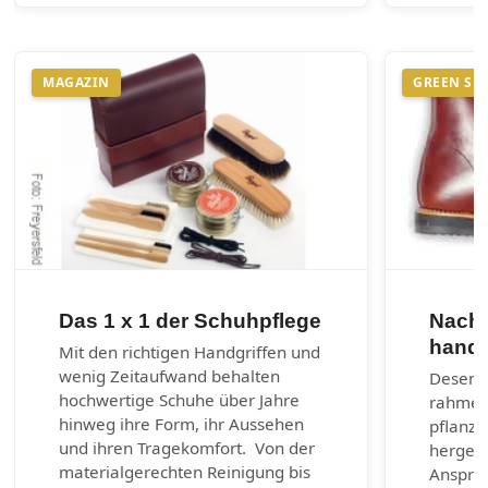
MAGAZIN
GREEN SH
Das 1 x 1 der Schuhpflege
Nachh
handg
Mit den richtigen Handgriffen und
wenig Zeitaufwand behalten
Desenra
hochwertige Schuhe über Jahre
rahmen
hinweg ihre Form, ihr Aussehen
pflanzl
und ihren Tragekomfort. Von der
hergest
materialgerechten Reinigung bis
Anspruc