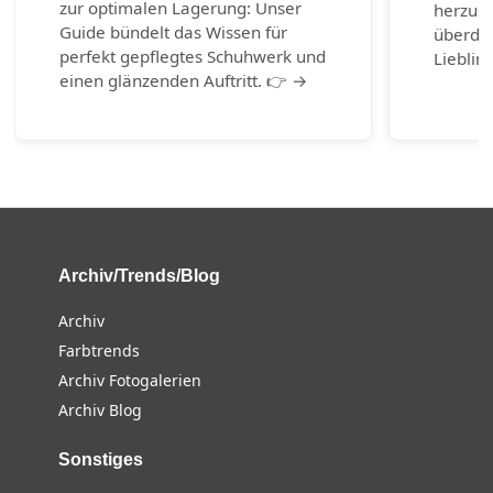
zur optimalen Lagerung: Unser
herzust
Guide bündelt das Wissen für
überda
perfekt gepflegtes Schuhwerk und
Lieblin
einen glänzenden Auftritt. 👉 →
Archiv/Trends/Blog
Archiv
Farbtrends
Archiv Fotogalerien
Archiv Blog
Sonstiges