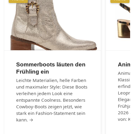
Sommerboots läuten den
Anima
Frühling ein
Animal-
Klassik
Leichte Materialien, helle Farben
erfinde
und maximaler Style: Diese Boots
Leoprin
verleihen jedem Look eine
Eleganz
entspannte Coolness. Besonders
Frühja
Cowboy-Boots zeigen jetzt, wie
2026 au
stark ein Fashion-Statement sein
von: Ku
kann. →