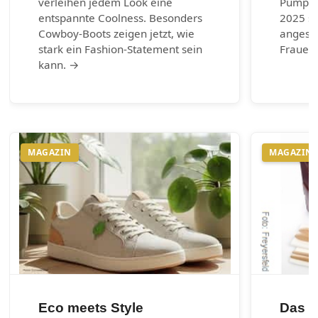
verleihen jedem Look eine
Pumps.
entspannte Coolness. Besonders
2025 si
Cowboy-Boots zeigen jetzt, wie
angesag
stark ein Fashion-Statement sein
Frauen 
kann. →
MAGAZIN
MAGAZIN
Eco meets Style
Das 1