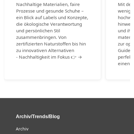
Nachhaltige Materialien, faire
Mit den
Prozesse und gesunde Schuhe –
wenig 
ein Blick auf Labels und Konzepte,
hochwer
die ökologische Verantwortung
hinweg 
und persönlichen Stil
und ihr
zusammenbringen. Von
materia
zertifizierten Naturstoffen bis hin
zur opt
zu innovativen Alternativen
Guide b
- Nachhaltigkeit im Fokus 👉 →
perfekt
einen g
Archiv/Trends/Blog
Archiv