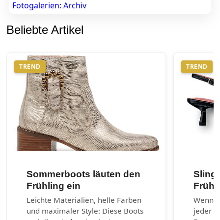
Fotogalerien: Archiv
Beliebte Artikel
TREND
TREND
Sommerboots läuten den
Sling
Frühling ein
Frühj
Leichte Materialien, helle Farben
Wenn es
und maximaler Style: Diese Boots
jeder G