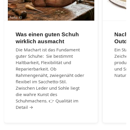
Was einen guten Schuh
Nachh
wirklich ausmacht
Outdo
Die Machart ist das Fundament
Ein Sta
guter Schuhe: Sie bestimmt
Zeichen
Haltbarkeit, Flexibilität und
produzi
Reparierbarkeit. Ob
und Sn
Rahmengenäht, zwiegenäht oder
Naturm
flexibel im Sacchetto-Stil.
Zwischen Leder und Sohle liegt
die wahre Kunst des
Schuhmachens. 👉 Qualität im
Detail →