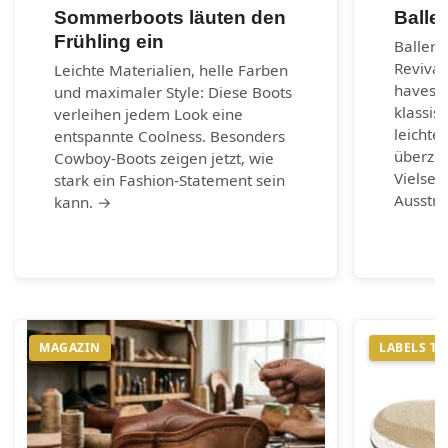
Sommerboots läuten den
Balle
Frühling ein
Balleri
Revival
Leichte Materialien, helle Farben
haves d
und maximaler Style: Diese Boots
klassis
verleihen jedem Look eine
leichte
entspannte Coolness. Besonders
überzeu
Cowboy-Boots zeigen jetzt, wie
Vielsei
stark ein Fashion-Statement sein
Ausstr
kann. →
MAGAZIN
LABELS T