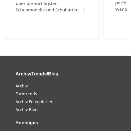
perfekt
über die wichtigsten
Wander
Schuhmodelle und Schuharten. →
Archiv/Trends/Blog
Archiv
Farbtrends
Archiv Fotogalerien
Archiv Blog
Sonstiges