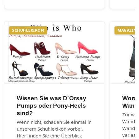
SCHUHLEXIKON
MAGAZIN
Wissen Sie was D´Orsay
Worau
Pumps oder Pony-Heels
Wand
sind?
Zur wic
Wander
Wenn nicht, schauen Sie einmal in
Wanders
unserem Schuhlexikon vorbei.
verlass
Hier finden Sie eine Überblick