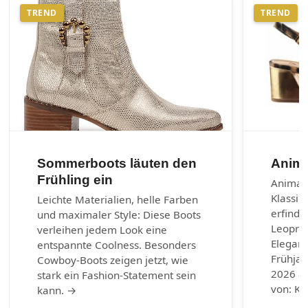
TREND
TREND
Sommerboots läuten den
Anima
Frühling ein
Animal-
Klassik
Leichte Materialien, helle Farben
erfinde
und maximaler Style: Diese Boots
Leoprin
verleihen jedem Look eine
Eleganz
entspannte Coolness. Besonders
Frühja
Cowboy-Boots zeigen jetzt, wie
2026 au
stark ein Fashion-Statement sein
von: Ku
kann. →