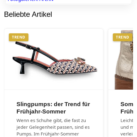
Beliebte Artikel
TREND
TREND
Slingpumps: der Trend für
Somme
Frühjahr-Sommer
Frühl
Wenn es Schuhe gibt, die fast zu
Leichte
jeder Gelegenheit passen, sind es
und max
Pumps. Im Frühjahr-Sommer
verleih