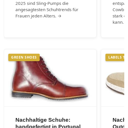
2025 sind Sling-Pumps die
entspa
angesagtesten Schuhtrends für
Cowboy-
Frauen jeden Alters. →
stark e
kann. 
GREEN SHOES
LABELS T
Nachhaltige Schuhe:
Nachh
handgefertigt in Portugal
Outdo