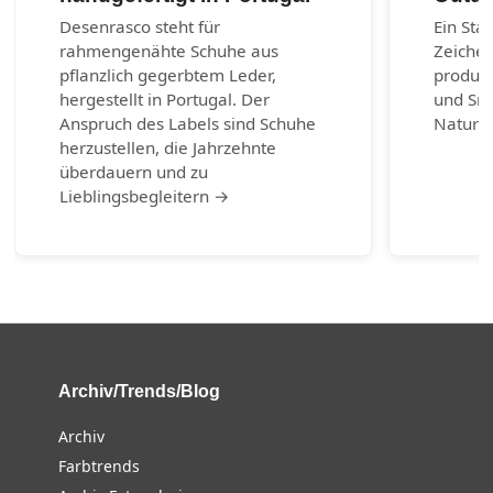
Desenrasco steht für
Ein Sta
rahmengenähte Schuhe aus
Zeichen
pflanzlich gegerbtem Leder,
produzi
hergestellt in Portugal. Der
und Sn
Anspruch des Labels sind Schuhe
Naturm
herzustellen, die Jahrzehnte
überdauern und zu
Lieblingsbegleitern →
Archiv/Trends/Blog
Archiv
Farbtrends