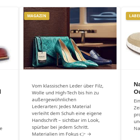
MAGAZIN
LABE
N
Vom klassischen Leder über Filz,
l
O
Wolle und High-Tech bis hin zu
außergewöhnlichen
Ei
Lederarten: Jedes Material
Ze
verleiht dem Schuh eine eigene
pr
Handschrift – sichtbar im Look,
un
spürbar bei jedem Schritt.
he
Na
Materialien im Fokus 👉 →