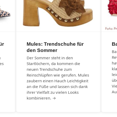
ür
Mules: Trendschuhe für
Ba
den Sommer
Ba
Re
u
Der Sommer steht in den
ha
es
Startlöchern, da kommen die
kl
neuen Trendschuhe zum
le
Reinschlüpfen wie gerufen. Mules
üb
zaubern einen Hauch Leichtigkeit
Vi
an die Füße und lassen sich dank
Au
ihrer Vielfalt zu vielen Looks
kombinieren. →