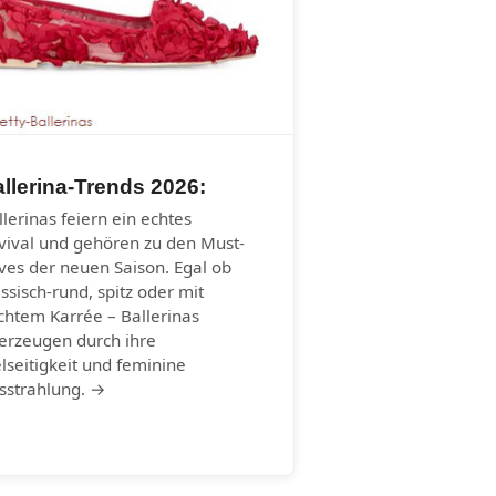
llerina-Trends 2026:
llerinas feiern ein echtes
vival und gehören zu den Must-
ves der neuen Saison. Egal ob
assisch-rund, spitz oder mit
ichtem Karrée – Ballerinas
erzeugen durch ihre
elseitigkeit und feminine
sstrahlung. →