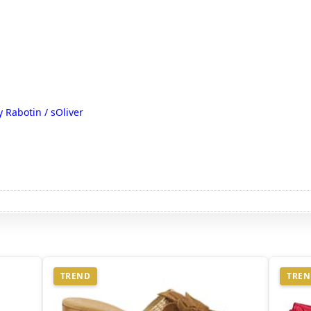
y Raboti
n /
sOliver
TREND
TRE