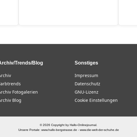
Archiv/Trends/Blog
Sonstiges
Archiv
Impressum
Farbtrends
Datenschutz
Archiv Fotogalerien
GNU-Lizenz
Archiv Blog
Cookie Einstellungen
© 2026 Copyright by Hallo-Onlinejournal.
Unsere Portale:
www.hallo-bergstrasse.de
-
www.die-welt-der-schuhe.de