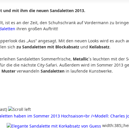
und mit ihm die neuen Sandaletten 2013.
lt, ist es an der Zeit, den Schuhschrank auf Vordermann zu brin
daletten
ihren großen Auftritt!
erlook das „Aus“ angesagt. Mit den neuen Looks wird es auch an
len sich
zu Sandaletten mit Blockabsatz
und
Keilabsatz
.
erleihen Sandaletten Sommerfrische,
Metallic
´s leuchten mit der
 für die die nächste City-Safari. Außerdem wird im Sommer 2013 ge
e
Muster
verwandeln
Sandaletten
in laufende Kunstwerke.
width:385;;he