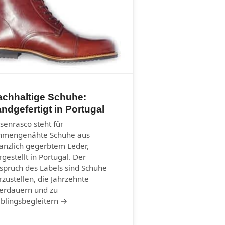
achhaltige Schuhe:
ndgefertigt in Portugal
senrasco steht für
hmengenähte Schuhe aus
lanzlich gegerbtem Leder,
rgestellt in Portugal. Der
spruch des Labels sind Schuhe
rzustellen, die Jahrzehnte
erdauern und zu
eblingsbegleitern →