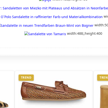
wi
width:50
width:488;;height:400
TREND
TRE