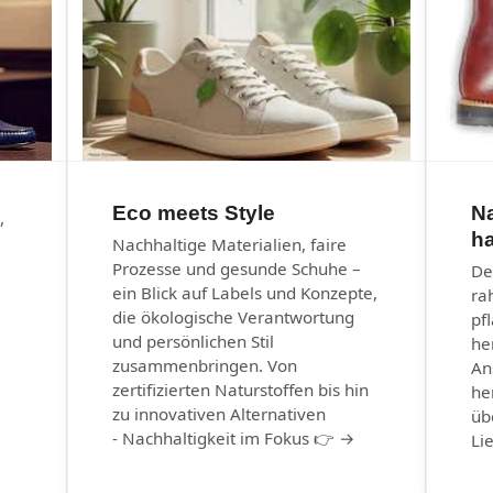
Eco meets Style
N
,
ha
Nachhaltige Materialien, faire
Prozesse und gesunde Schuhe –
De
ein Blick auf Labels und Konzepte,
ra
die ökologische Verantwortung
pf
und persönlichen Stil
he
zusammenbringen. Von
An
zertifizierten Naturstoffen bis hin
he
zu innovativen Alternativen
üb
- Nachhaltigkeit im Fokus 👉 →
Li