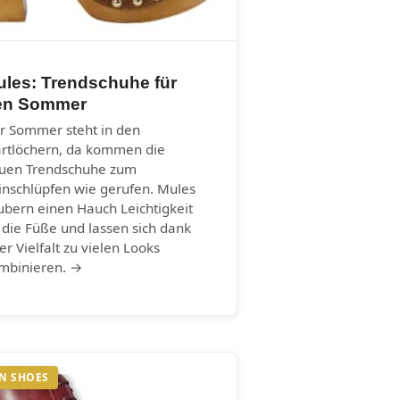
ules: Trendschuhe für
en Sommer
r Sommer steht in den
artlöchern, da kommen die
uen Trendschuhe zum
inschlüpfen wie gerufen. Mules
ubern einen Hauch Leichtigkeit
 die Füße und lassen sich dank
rer Vielfalt zu vielen Looks
mbinieren. →
N SHOES