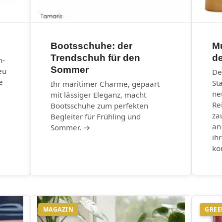
Bootsschuhe: der
M
Trendschuh für den
d
n-
Sommer
eu
De
e
St
Ihr maritimer Charme, gepaart
ne
mit lässiger Eleganz, macht
Re
Bootsschuhe zum perfekten
za
Begleiter für Frühling und
an
Sommer. →
ih
ko
MAGAZIN
GREE