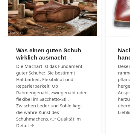
Was einen guten Schuh
Nachh
wirklich ausmacht
handg
Die Machart ist das Fundament
Desenra
guter Schuhe: Sie bestimmt
rahmen
Haltbarkeit, Flexibilität und
pflanzl
Reparierbarkeit. Ob
hergest
Rahmengenäht, zwiegenäht oder
Anspruc
flexibel im Sacchetto-Stil.
herzust
Zwischen Leder und Sohle liegt
überda
die wahre Kunst des
Lieblin
Schuhmachens. 👉 Qualität im
Detail →