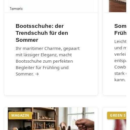
Bootsschuhe: der
Somme
Trendschuh für den
Frühl
Sommer
Leichte
und max
Ihr maritimer Charme, gepaart
verleih
mit lässiger Eleganz, macht
entspa
Bootsschuhe zum perfekten
Cowboy-
Begleiter für Frühling und
stark e
Sommer. →
kann. 
MAGAZIN
GREEN SH