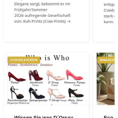
Eleganz sorgt, bekommt er im
entspa
Frühjahr/Sommer
Cowboy-
2026 aufregende Gesellschaft
stark e
von: Kuh-Prints (Cow-Prints) →
kann. 
SCHUHLEXIKON
MAGAZIN
Wissen Sie was D´Orsay
Eco m