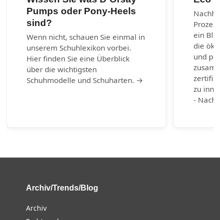
Pumps oder Pony-Heels
Nachhal
sind?
Prozes
ein Bli
Wenn nicht, schauen Sie einmal in
die öko
unserem Schuhlexikon vorbei.
und per
Hier finden Sie eine Überblick
zusamm
über die wichtigsten
zertifiz
Schuhmodelle und Schuharten. →
zu inno
- Nachh
Archiv/Trends/Blog
Archiv