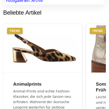
Fotogalerien: Archiv
Beliebte Artikel
TREND
TREND
Animalprints
Somme
Frühl
Animal-Prints sind echte Fashion-
Klassiker, die sich jede Saison neu
Leichte
erfinden. Während der ikonische
und max
Leoprint weiterhin für zeitlose
verleih