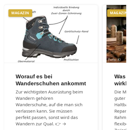
MAGAZIN
MAGAZIN
Worauf es bei
Was e
Wanderschuhen ankommt
wirkl
Zur wichtigsten Ausrüstung beim
Die Mac
Wandern gehören
guter S
Wanderschuhe, auf die man sich
Haltbark
verlassen kann. Sie müssen
Reparie
perfekt passen, sonst wird das
Rahmen
Wandern zur Qual. 👉 →
flexibel