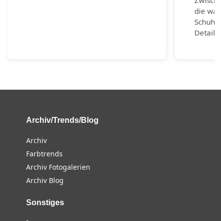
Zwische
die wah
Schuhm
Detail 
Archiv/Trends/Blog
Archiv
Farbtrends
Archiv Fotogalerien
Archiv Blog
Sonstiges