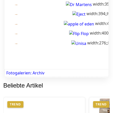
width:358;
width:394;;he
width:460
width:400;;
width:276;;he
Fotogalerien: Archiv
Beliebte Artikel
TREND
TREND