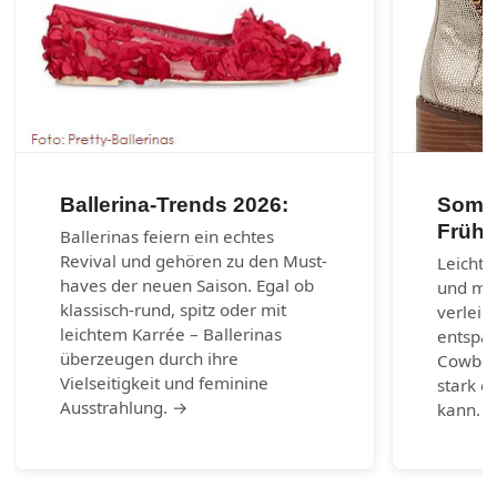
Ballerina-Trends 2026:
Somme
Frühl
Ballerinas feiern ein echtes
Revival und gehören zu den Must-
Leichte
haves der neuen Saison. Egal ob
und max
klassisch-rund, spitz oder mit
verleih
leichtem Karrée – Ballerinas
entspa
überzeugen durch ihre
Cowboy-
Vielseitigkeit und feminine
stark e
Ausstrahlung. →
kann. 