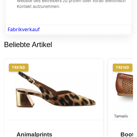
Website des Betreibers zu prüfen oder vorab telefonisch
Kontakt aufzunehmen.
Fabrikverkauf
Beliebte Artikel
TREND
TREND
Animalprints
Boots