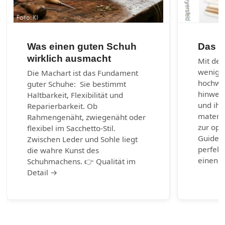
Was einen guten Schuh
Das 1
wirklich ausmacht
Mit den
wenig 
Die Machart ist das Fundament
hochwer
guter Schuhe: Sie bestimmt
hinweg 
Haltbarkeit, Flexibilität und
und ihr
Reparierbarkeit. Ob
materia
Rahmengenäht, zwiegenäht oder
zur opt
flexibel im Sacchetto-Stil.
Guide b
Zwischen Leder und Sohle liegt
perfekt
die wahre Kunst des
einen g
Schuhmachens. 👉 Qualität im
Detail →