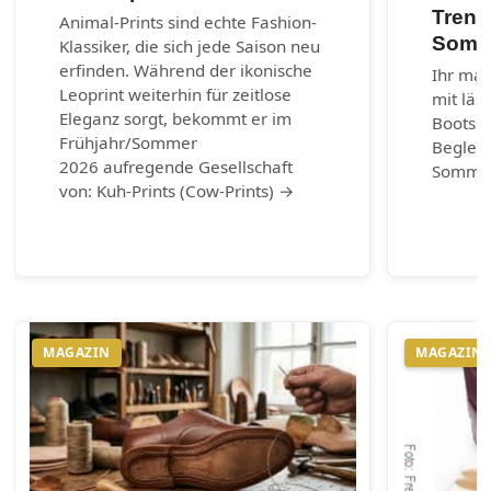
Trend
Animal-Prints sind echte Fashion-
Somm
Klassiker, die sich jede Saison neu
erfinden. Während der ikonische
Ihr mar
Leoprint weiterhin für zeitlose
mit läs
Eleganz sorgt, bekommt er im
Bootss
Frühjahr/Sommer
Begleit
2026 aufregende Gesellschaft
Somme
von: Kuh-Prints (Cow-Prints) →
MAGAZIN
MAGAZIN