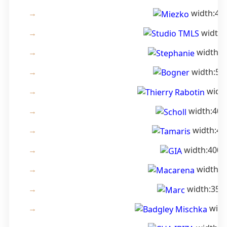
width:400
width:
width:4
width:500
width
width:400
width:48
width:400;
width:4
width:356;
widt