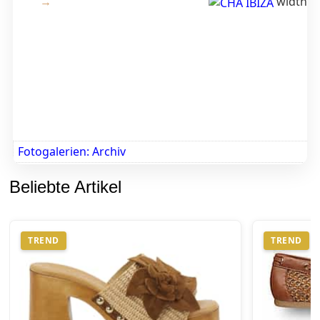
width:3
Fotogalerien: Archiv
Beliebte Artikel
TREND
TREND