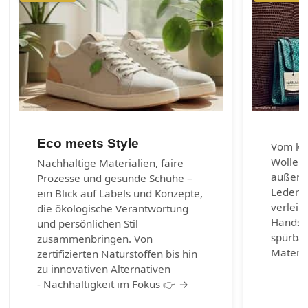
Eco meets Style
Vom kla
Wolle u
Nachhaltige Materialien, faire
außerg
Prozesse und gesunde Schuhe –
Lederar
ein Blick auf Labels und Konzepte,
verleih
die ökologische Verantwortung
Handsch
und persönlichen Stil
spürbar
zusammenbringen. Von
Materia
zertifizierten Naturstoffen bis hin
zu innovativen Alternativen
- Nachhaltigkeit im Fokus 👉 →