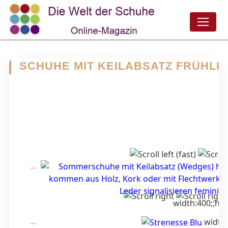
SCHUHE MIT KEILABSATZ FRÜHLI
width:400;;hei
width: