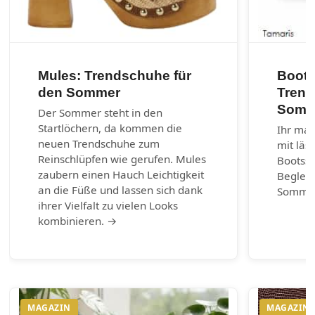
Mules: Trendschuhe für
Boots
den Sommer
Trend
Somm
Der Sommer steht in den
Startlöchern, da kommen die
Ihr mar
neuen Trendschuhe zum
mit läs
Reinschlüpfen wie gerufen. Mules
Bootss
zaubern einen Hauch Leichtigkeit
Begleit
an die Füße und lassen sich dank
Somme
ihrer Vielfalt zu vielen Looks
kombinieren. →
MAGAZIN
MAGAZIN