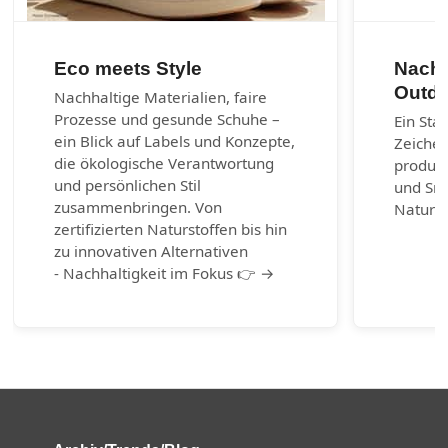
Eco meets Style
Nachh
Outdo
Nachhaltige Materialien, faire
Prozesse und gesunde Schuhe –
Ein Sta
ein Blick auf Labels und Konzepte,
Zeichen
die ökologische Verantwortung
produzi
und persönlichen Stil
und Sn
zusammenbringen. Von
Naturm
zertifizierten Naturstoffen bis hin
zu innovativen Alternativen
- Nachhaltigkeit im Fokus 👉 →