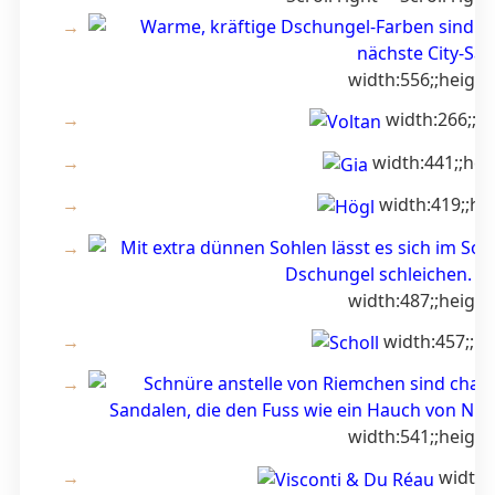
width:556;;height
width:266;;h
width:441;;hei
width:419;;he
width:487;;height
width:457;;he
width:541;;height
width: