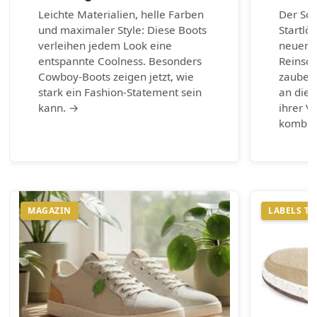
Leichte Materialien, helle Farben
Der So
und maximaler Style: Diese Boots
Startlö
verleihen jedem Look eine
neuen 
entspannte Coolness. Besonders
Reinsch
Cowboy-Boots zeigen jetzt, wie
zaubern
stark ein Fashion-Statement sein
an die 
kann. →
ihrer Vi
kombin
MAGAZIN
LABELS T