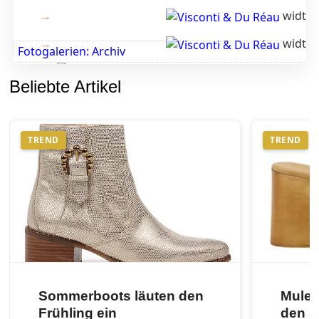
width:
width:
Fotogalerien: Archiv
Beliebte Artikel
width:266;;height
TREND
TREND
width:443;;height
Sommerboots läuten den
Mules
Frühling ein
den 