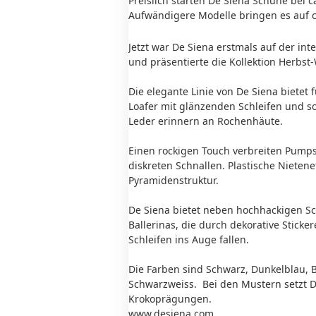
Preislich starten De Siena Schuhe bei c
Aufwändigere Modelle bringen es auf c
Jetzt war De Siena erstmals auf der in
und präsentierte die Kollektion Herbst
Die elegante Linie von De Siena bietet 
Loafer mit glänzenden Schleifen und s
Leder erinnern an Rochenhäute.
Einen rockigen Touch verbreiten Pum
diskreten Schnallen. Plastische Nieten
Pyramidenstruktur.
De Siena bietet neben hochhackigen Sc
Ballerinas, die durch dekorative Sticke
Schleifen ins Auge fallen.
Die Farben sind Schwarz, Dunkelblau,
Schwarzweiss. Bei den Mustern setzt 
Krokoprägungen.
www.desiena.com