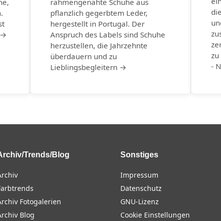
ei
he,
rahmengenähte Schuhe aus
di
.
pflanzlich gegerbtem Leder,
un
st
hergestellt in Portugal. Der
zu
 →
Anspruch des Labels sind Schuhe
ze
herzustellen, die Jahrzehnte
zu
überdauern und zu
- 
Lieblingsbegleitern →
Archiv/Trends/Blog
Sonstiges
Archiv
Impressum
Farbtrends
Datenschutz
Archiv Fotogalerien
GNU-Lizenz
Archiv Blog
Cookie Einstellungen