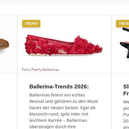
TREND
TRE
Ballerina-Trends 2026:
Sl
F
Ballerinas feiern ein echtes
Revival und gehören zu den Must-
We
haves der neuen Saison. Egal ob
je
klassisch-rund, spitz oder mit
Pu
leichtem Karrée – Ballerinas
20
überzeugen durch ihre
an