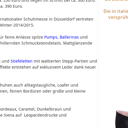
a. 230 Euro und liegen im Schnitt bei ca. 300 Euro.
a. 390 Euro.
Die in ital
versprüh
ternationalen Schuhmesse in Düsseldorf vertreten
-Winter-2014/2015.
für feine Anlässe spitze
Pumps
,
Ballerinas
und
chillernden Schmucksteindetails. Mattglänzende
ps und
Stiefeletten
mit wattierten Stepp-Partien und
effekte entstehen auf exklusivem Leder dank neuer
huhen auch alltagstaugliche, Loafer und
reien, feinen Bordüren oder große und kleine
 Bordeaux, Caramel, Dunkelbraun und
De Siena auf Leopardendrucke und