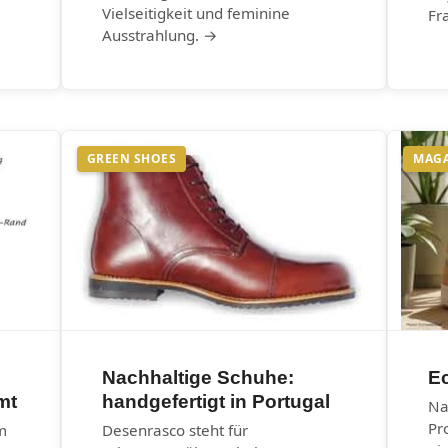
Vielseitigkeit und feminine
Fr
Ausstrahlung. →
GREEN SHOES
MAG
Nachhaltige Schuhe:
E
mt
handgefertigt in Portugal
Na
Pr
m
Desenrasco steht für