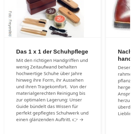
Das 1 x 1 der Schuhpflege
Nachh
handg
Mit den richtigen Handgriffen und
wenig Zeitaufwand behalten
Desenra
hochwertige Schuhe über Jahre
rahmen
hinweg ihre Form, ihr Aussehen
pflanzl
und ihren Tragekomfort. Von der
hergest
materialgerechten Reinigung bis
Anspruc
zur optimalen Lagerung: Unser
herzust
Guide bündelt das Wissen für
überda
perfekt gepflegtes Schuhwerk und
Lieblin
einen glänzenden Auftritt. 👉 →