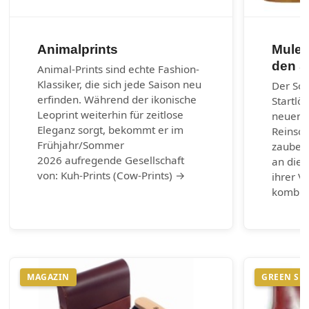
Animalprints
Mules
den 
Animal-Prints sind echte Fashion-
Klassiker, die sich jede Saison neu
Der So
erfinden. Während der ikonische
Startlö
Leoprint weiterhin für zeitlose
neuen 
Eleganz sorgt, bekommt er im
Reinsch
Frühjahr/Sommer
zaubern
2026 aufregende Gesellschaft
an die 
von: Kuh-Prints (Cow-Prints) →
ihrer Vi
kombin
MAGAZIN
GREEN SH