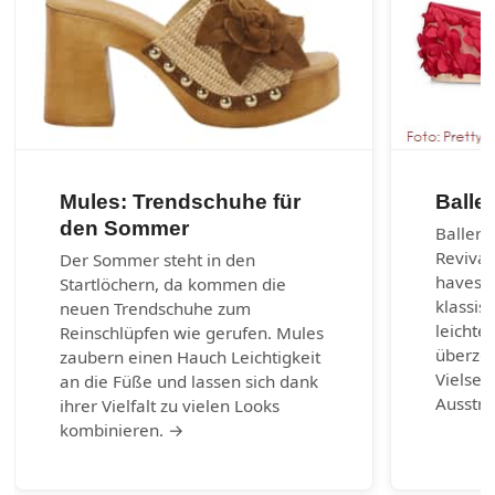
Mules: Trendschuhe für
Balle
den Sommer
Balleri
Revival
Der Sommer steht in den
haves d
Startlöchern, da kommen die
klassis
neuen Trendschuhe zum
leichte
Reinschlüpfen wie gerufen. Mules
überzeu
zaubern einen Hauch Leichtigkeit
Vielsei
an die Füße und lassen sich dank
Ausstr
ihrer Vielfalt zu vielen Looks
kombinieren. →