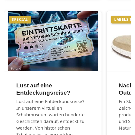
SPECIAL
LABELS T
Lust auf eine
Nachh
Entdeckungsreise?
Outdo
Lust auf eine Entdeckungsreise?
Ein Sta
In unserem virtuellen
Zeichen
Schuhmuseum warten hunderte
produzi
Geschichten darauf, entdeckt zu
und Sn
werden. Von historischen
Naturm
Schätzen bis zu verrückten