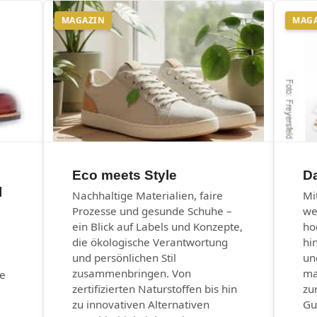
MAGAZIN
MAG
Eco meets Style
Da
l
Nachhaltige Materialien, faire
Mi
Prozesse und gesunde Schuhe –
we
ein Blick auf Labels und Konzepte,
ho
die ökologische Verantwortung
hi
und persönlichen Stil
un
zusammenbringen. Von
ma
he
zertifizierten Naturstoffen bis hin
zu
zu innovativen Alternativen
Gu