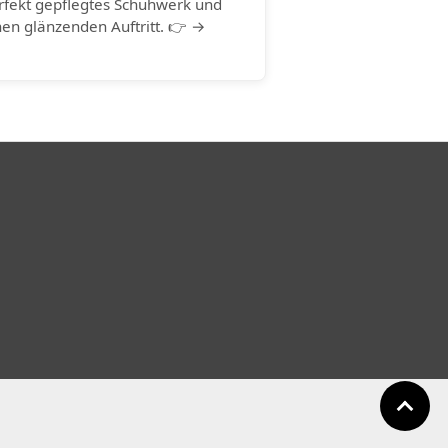
rfekt gepflegtes Schuhwerk und
nen glänzenden Auftritt. 👉 →