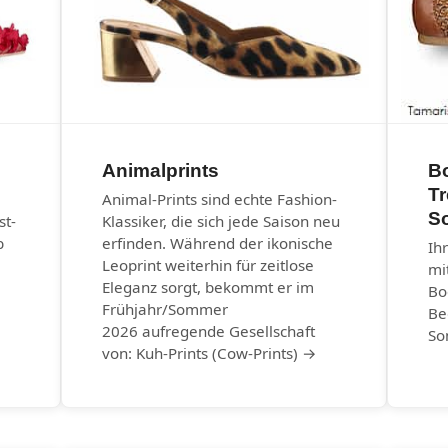
Animalprints
B
T
Animal-Prints sind echte Fashion-
S
st-
Klassiker, die sich jede Saison neu
b
erfinden. Während der ikonische
Ih
Leoprint weiterhin für zeitlose
mi
Eleganz sorgt, bekommt er im
Bo
Frühjahr/Sommer
Be
2026 aufregende Gesellschaft
So
von: Kuh-Prints (Cow-Prints) →