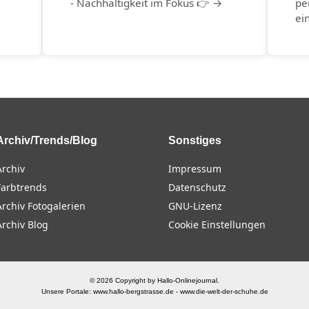
- Nachhaltigkeit im Fokus 👉 →
pe
ei
Archiv/Trends/Blog
Sonstiges
Archiv
Impressum
Farbtrends
Datenschutz
Archiv Fotogalerien
GNU-Lizenz
Archiv Blog
Cookie Einstellungen
© 2026 Copyright by Hallo-Onlinejournal.
Unsere Portale:
www.hallo-bergstrasse.de
-
www.die-welt-der-schuhe.de