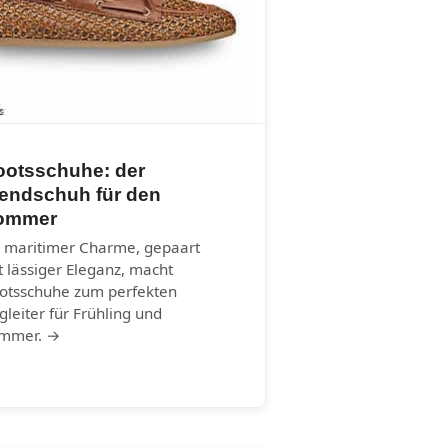
ootsschuhe: der
rendschuh für den
ommer
r maritimer Charme, gepaart
t lässiger Eleganz, macht
otsschuhe zum perfekten
gleiter für Frühling und
mmer. →