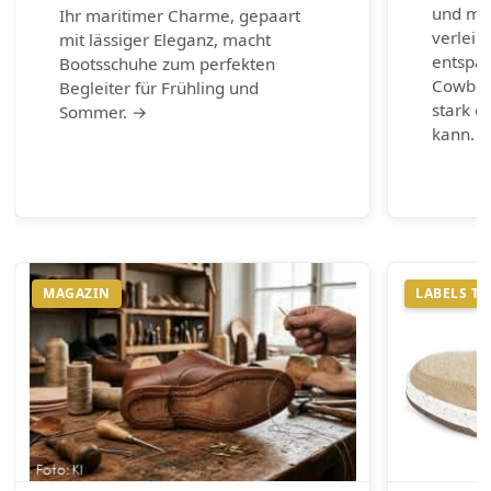
und max
Ihr maritimer Charme, gepaart
verleih
mit lässiger Eleganz, macht
entspa
Bootsschuhe zum perfekten
Cowboy-
Begleiter für Frühling und
stark e
Sommer. →
kann. 
MAGAZIN
LABELS T