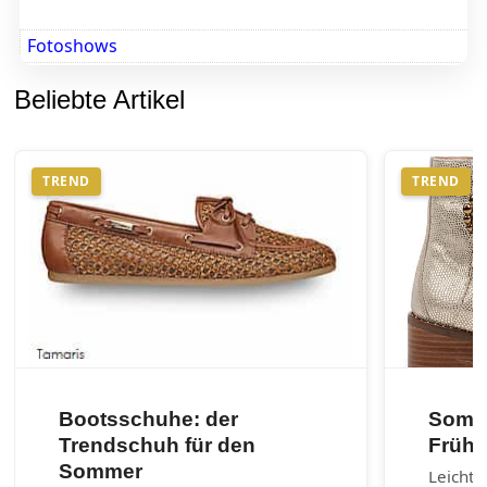
Fotoshows
Beliebte Artikel
TREND
TREND
Bootsschuhe: der
Somme
Trendschuh für den
Frühl
Sommer
Leichte