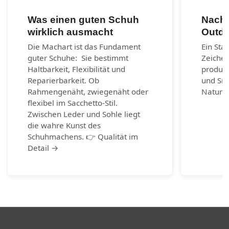
Was einen guten Schuh
Nachh
wirklich ausmacht
Outdo
Die Machart ist das Fundament
Ein Sta
guter Schuhe: Sie bestimmt
Zeichen
Haltbarkeit, Flexibilität und
produzi
Reparierbarkeit. Ob
und Sn
Rahmengenäht, zwiegenäht oder
Naturm
flexibel im Sacchetto-Stil.
Zwischen Leder und Sohle liegt
die wahre Kunst des
Schuhmachens. 👉 Qualität im
Detail →