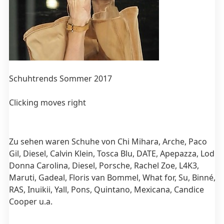
Schuhtrends Sommer 2017
F
Clicking moves right
Zu sehen waren Schuhe von Chi Mihara, Arche, Paco
Gil, Diesel, Calvin Klein, Tosca Blu, DATE, Apepazza, Lodi,
Donna Carolina, Diesel, Porsche, Rachel Zoe, L4K3,
Maruti, Gadeal, Floris van Bommel, What for, Su, Binné,
RAS, Inuikii, Yall, Pons, Quintano, Mexicana, Candice
Cooper u.a.