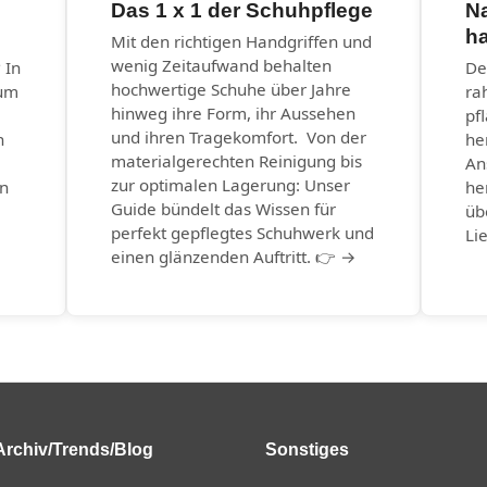
Das 1 x 1 der Schuhpflege
N
ha
Mit den richtigen Handgriffen und
wenig Zeitaufwand behalten
 In
De
hochwertige Schuhe über Jahre
eum
ra
hinweg ihre Form, ihr Aussehen
pf
und ihren Tragekomfort. Von der
n
he
materialgerechten Reinigung bis
An
zur optimalen Lagerung: Unser
en
he
Guide bündelt das Wissen für
üb
perfekt gepflegtes Schuhwerk und
Li
einen glänzenden Auftritt. 👉 →
Archiv/Trends/Blog
Sonstiges