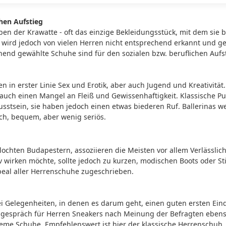
hen Aufstieg
en der Krawatte - oft das einzige Bekleidungsstück, mit dem sie 
al wird jedoch von vielen Herren nicht entsprechend erkannt und 
hend gewählte Schuhe sind für den sozialen bzw. beruflichen Aufst
n in erster Linie Sex und Erotik, aber auch Jugend und Kreativität
 auch einen Mangel an Fleiß und Gewissenhaftigkeit. Klassische
sstsein, sie haben jedoch einen etwas biederen Ruf. Ballerinas 
h, bequem, aber wenig seriös.
lochten Budapestern, assoziieren die Meisten vor allem Verlässlich
wirken möchte, sollte jedoch zu kurzen, modischen Boots oder Sti
eal aller Herrenschuhe zugeschrieben.
i Gelegenheiten, in denen es darum geht, einen guten ersten Eind
sgespräch für Herren Sneakers nach Meinung der Befragten ebens
eme Schuhe. Empfehlenswert ist hier der klassische Herrenschuh,