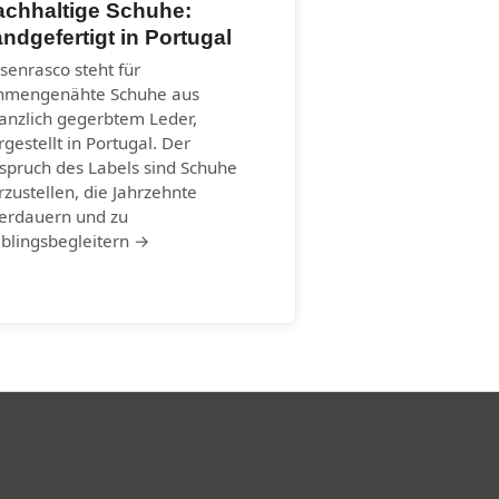
achhaltige Schuhe:
ndgefertigt in Portugal
senrasco steht für
hmengenähte Schuhe aus
lanzlich gegerbtem Leder,
rgestellt in Portugal. Der
spruch des Labels sind Schuhe
rzustellen, die Jahrzehnte
erdauern und zu
eblingsbegleitern →