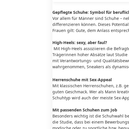
Gepflegte Schuhe: Symbol für beruflic
Vor allem für Männer sind Schuhe – neb
differenzieren können. Dieses Potenti
Frauen gilt: Gute, dem Anlass entsprec
High-Heels: sexy, aber faul?
Mit High-Heels assoziieren die Befragte
Trägerinnen hoher Absätze laut Studie
mit Verantwortungs- und Qualitätsbewu
wahrgenommen, Sneakers als dynamisc
Herrenschuhe mit Sex-Appeal
Mit klassischen Herrenschuhen, z.B. ge
guten Geschmack. Wer als Mann kreativ 
Schuhtyp wird auch der meiste Sex-App
Mit passenden Schuhen zum Job
Besonders wichtig ist die Schuhwahl be
die Studie, dass bei einem Bewerbung
modische oder zu sportliche bzw. bequ