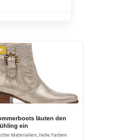
ND
ommerboots läuten den
ühling ein
ichte Materialien, helle Farben