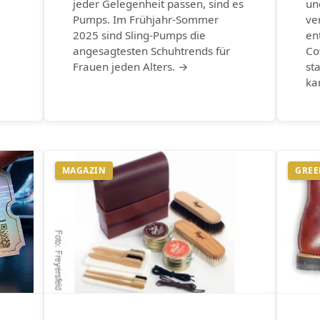
jeder Gelegenheit passen, sind es
un
Pumps. Im Frühjahr-Sommer
ve
2025 sind Sling-Pumps die
en
angesagtesten Schuhtrends für
Co
Frauen jeden Alters. →
st
ka
MAGAZIN
GREE