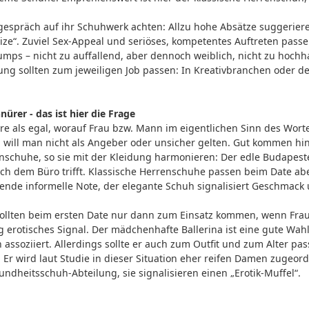
präch auf ihr Schuhwerk achten: Allzu hohe Absätze suggerieren 
eize“. Zuviel Sex-Appeal und seriöses, kompetentes Auftreten pa
Pumps – nicht zu auffallend, aber dennoch weiblich, nicht zu hochh
ung sollten zum jeweiligen Job passen: In Kreativbranchen oder d
rer - das ist hier die Frage
re als egal, worauf Frau bzw. Mann im eigentlichen Sinn des Wortes
will man nicht als Angeber oder unsicher gelten. Gut kommen hin
renschuhe, so sie mit der Kleidung harmonieren: Der edle Budapes
h dem Büro trifft. Klassische Herrenschuhe passen beim Date abe
sende informelle Note, der elegante Schuh signalisiert Geschmack u
 sollten beim ersten Date nur dann zum Einsatz kommen, wenn Frau
ig erotisches Signal. Der mädchenhafte Ballerina ist eine gute Wah
assoziiert. Allerdings sollte er auch zum Outfit und zum Alter pa
 Er wird laut Studie in dieser Situation eher reifen Damen zugeord
dheitsschuh-Abteilung, sie signalisieren einen „Erotik-Muffel“.