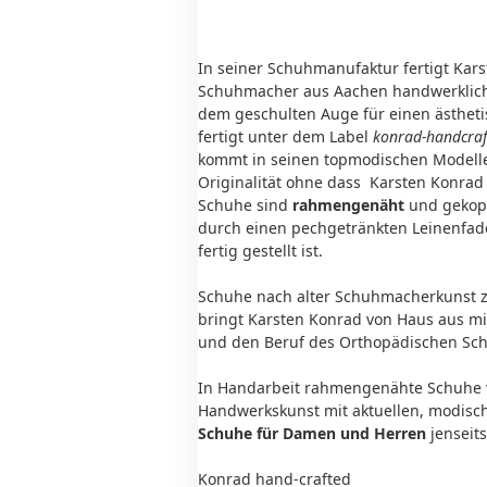
In seiner Schuhmanufaktur fertigt Kar
Schuhmacher aus Aachen handwerkliche
dem geschulten Auge für einen ästhet
fertigt unter dem Label
konrad-handcra
kommt in seinen topmodischen Modell
Originalität ohne dass Karsten Konrad
Schuhe sind
rahmengenäht
und gekopp
durch einen pechgetränkten Leinenfade
fertig gestellt ist.
Schuhe nach alter Schuhmacherkunst z
bringt Karsten Konrad von Haus aus mit
und den Beruf des Orthopädischen Sch
In Handarbeit rahmengenähte Schuhe vo
Handwerkskunst mit aktuellen, modisch
Schuhe für Damen und Herren
jenseit
Konrad hand-crafted