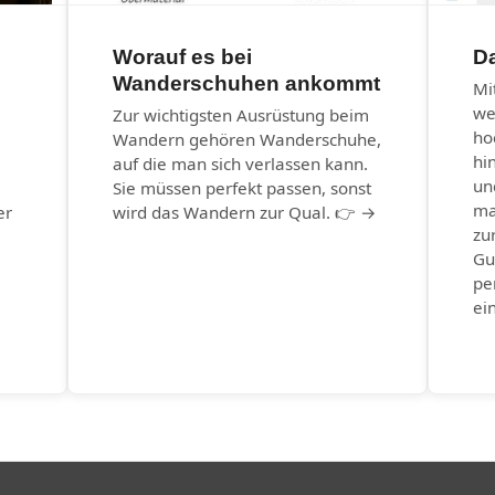
Worauf es bei
Da
Wanderschuhen ankommt
Mi
we
Zur wichtigsten Ausrüstung beim
ho
Wandern gehören Wanderschuhe,
hi
auf die man sich verlassen kann.
un
Sie müssen perfekt passen, sonst
ma
er
wird das Wandern zur Qual. 👉 →
zu
Gu
pe
ei