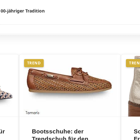
0-jähriger Tradition
TREND
TRE
ür
Bootsschuhe: der
S
Trendschuh für den
Fr