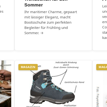
Sommer
u
Le
es
un
Ihr maritimer Charme, gepaart
ve
mit lässiger Eleganz, macht
en
Bootsschuhe zum perfekten
Co
Begleiter für Frühling und
st
Sommer. →
ka
MAGAZIN
MAG