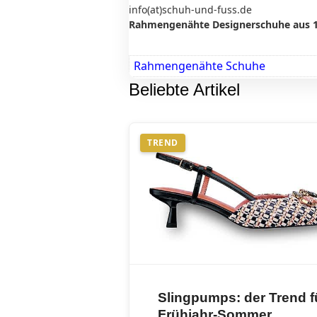
info(at)schuh-und-fuss.de
Rahmengenähte Designerschuhe aus 10
Rahmengenähte Schuhe
Beliebte Artikel
TREND
Slingpumps: der Trend f
Frühjahr-Sommer