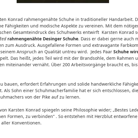
sten Konrad rahmengenähte Schuhe in traditioneller Handarbeit. D
 Fähigkeiten und modische Aspekte zu vereinen. Mit dem nötige
ischen Gesamteindruck des Schuhwerks entwirft Karsten Konrad s
fted
rahmengenähte Desinger Schuhe
. Dass er dabei gerne auch 
en zum Ausdruck. Ausgefallene Formen und extravagante Farbkom
 seinem Anspruch an Qualität untreu wird. Jedes Paar
Schuhe wird
elt. Das heißt, jedes Teil wird mit der Brandsohle, dem Rahmen u
n miteinander vernäht. Über 200 Arbeitsvorgänge braucht es, bis
u bauen, erfordert Erfahrungen und solide handwerkliche Fähigke
. Als Sohn einer Schuhmacherfamilie hat er sich entschlossen, die
uhmachers von der Pike auf zu lernen.
n Karsten Konrad spiegeln seine Philosophie wider; „Bestes Leder
en Formen, zu verbinden“ . So entstehen mit Herzblut entworfene
s aller Konventionen.