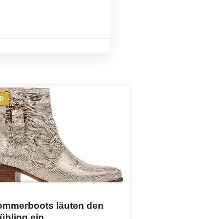
ND
ommerboots läuten den
ühling ein