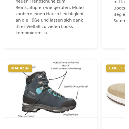
neuen Trendschuhe zum
mit läs
Reinschlüpfen wie gerufen. Mules
Bootss
zaubern einen Hauch Leichtigkeit
Begleit
an die Füße und lassen sich dank
Somme
ihrer Vielfalt zu vielen Looks
kombinieren. →
MAGAZIN
LABELS T