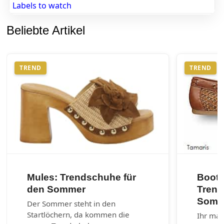
Labels to watch
Beliebte Artikel
TREND
TREND
Mules: Trendschuhe für
Boots
den Sommer
Trend
Somm
Der Sommer steht in den
Startlöchern, da kommen die
Ihr mar