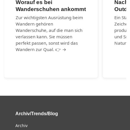
Worauf es bei
Nachh
Wanderschuhen ankommt
Outdo
Zur wichtigsten Ausrüstung beim
Ein Sta
Wandern gehören
Zeichen
Wanderschuhe, auf die man sich
produzi
verlassen kann. Sie müssen
und Sn
perfekt passen, sonst wird das
Naturm
Wandern zur Qual. 👉 →
Archiv/Trends/Blog
Archiv