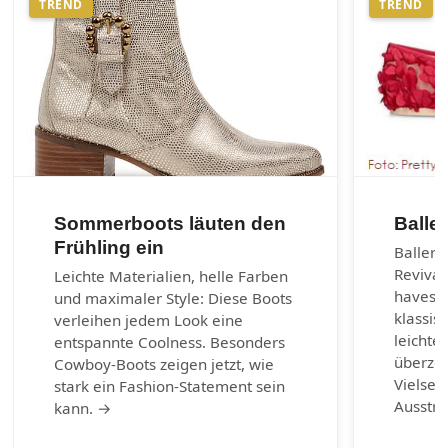
TREND
TREND
Sommerboots läuten den
Balle
Frühling ein
Balleri
Revival
Leichte Materialien, helle Farben
haves d
und maximaler Style: Diese Boots
klassis
verleihen jedem Look eine
leichte
entspannte Coolness. Besonders
überzeu
Cowboy-Boots zeigen jetzt, wie
Vielsei
stark ein Fashion-Statement sein
Ausstr
kann. →