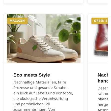
MAGAZIN
GREEN SH
Eco meets Style
Nachh
handg
Nachhaltige Materialien, faire
Prozesse und gesunde Schuhe –
Desenra
ein Blick auf Labels und Konzepte,
rahmen
die ökologische Verantwortung
pflanzl
und persönlichen Stil
hergest
zusammenbringen. Von
Anspruc