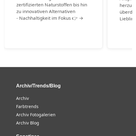
zertifizierten Naturstoffen bis hin
herzust
zu innovativen Alternativen
überda
- Nachhaltigkeit im Fokus 👉 →
Lieblin
Archiv/Trends/Blog
Archiv
Farbtrends
Archiv Fotogalerien
Archiv Blog