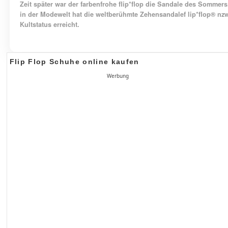
Zeit später war der farbenfrohe
flip*flop
die Sandale des Sommers
in der Modewelt hat die weltberühmte Zehensandale
f lip*flop®
nz
Kultstatus erreicht.
Flip Flop Schuhe online kaufen
Werbung