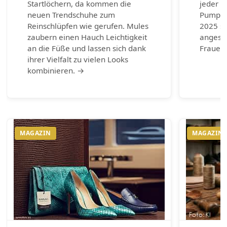
Startlöchern, da kommen die
jeder G
neuen Trendschuhe zum
Pumps.
Reinschlüpfen wie gerufen. Mules
2025 si
zaubern einen Hauch Leichtigkeit
angesag
an die Füße und lassen sich dank
Frauen 
ihrer Vielfalt zu vielen Looks
kombinieren. →
MAGAZIN
MAGAZIN