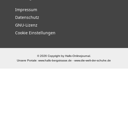
Impressum
Datenschutz
GNU-Lizenz
Cookie Einstellungen
© 2026 Copyright by Hallo-Onlinejournal.
Unsere Portale:
www.hallo-bergstrasse.de
-
www.die-welt-der-schuhe.de