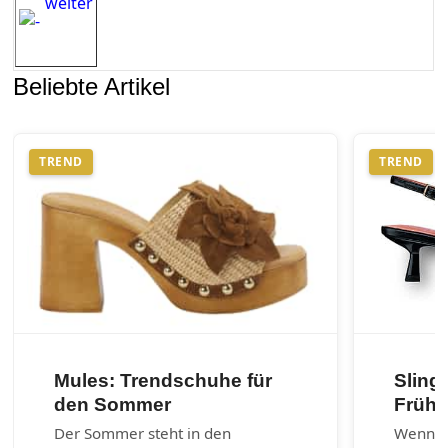
weiter
Beliebte Artikel
TREND
TREND
Mules: Trendschuhe für
Sling
den Sommer
Frühj
Der Sommer steht in den
Wenn es