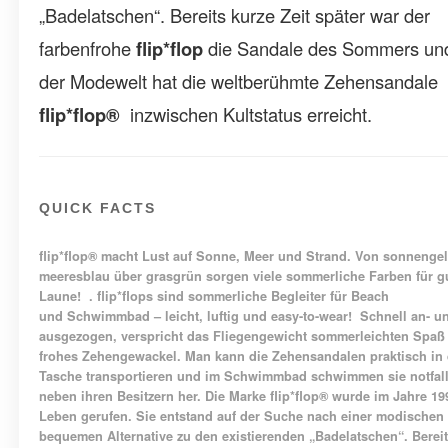
„Badelatschen“. Bereits kurze Zeit später war der
farbenfrohe
flip*flop
die Sandale des Sommers und
der Modewelt hat die weltberühmte Zehensandale
flip*flop®
inzwischen Kultstatus erreicht.
QUICK FACTS
flip*flop®
macht Lust auf Sonne, Meer und Strand. Von sonnengel
meeresblau über grasgrün sorgen viele sommerliche Farben für g
Laune! . flip*flops sind sommerliche Begleiter für Beach
und Schwimmbad – leicht, luftig und easy-to-wear! Schnell an- u
ausgezogen, verspricht das Fliegengewicht sommerleichten Spaß
frohes Zehengewackel. Man kann die Zehensandalen praktisch in 
Tasche transportieren und im Schwimmbad schwimmen sie notfal
neben ihren Besitzern her. Die Marke
flip*flop®
wurde im Jahre 19
Leben gerufen. Sie entstand auf der Suche nach einer modischen
bequemen Alternative zu den existierenden „Badelatschen“. Bereit