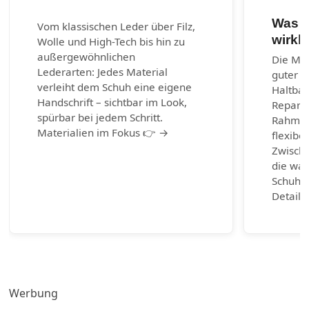
Was e
Vom klassischen Leder über Filz,
wirkl
Wolle und High-Tech bis hin zu
außergewöhnlichen
Die Mac
Lederarten: Jedes Material
guter S
verleiht dem Schuh eine eigene
Haltbark
Handschrift – sichtbar im Look,
Reparie
spürbar bei jedem Schritt.
Rahmen
Materialien im Fokus 👉 →
flexibel
Zwische
die wah
Schuhm
Detail 
Werbung