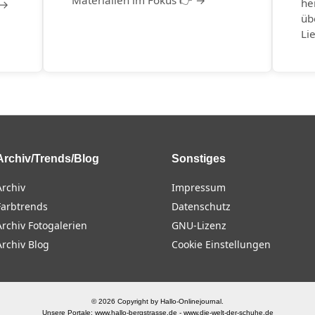
Materialien im Fokus 👉 →
he
 →
üb
Li
Archiv/Trends/Blog
Sonstiges
Archiv
Impressum
Farbtrends
Datenschutz
Archiv Fotogalerien
GNU-Lizenz
Archiv Blog
Cookie Einstellungen
© 2026 Copyright by Hallo-Onlinejournal.
Unsere Portale:
www.hallo-bergstrasse.de
-
www.die-welt-der-schuhe.de