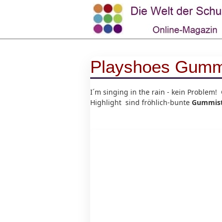
Playshoes Gummis
I´m singing in the rain - kein Proble
Highlight sind fröhlich-bunte
Gummisti