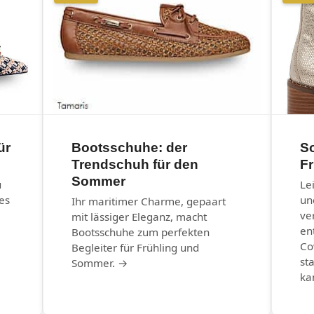
ür
Bootsschuhe: der
S
Trendschuh für den
Fr
Sommer
u
Le
es
un
Ihr maritimer Charme, gepaart
ve
mit lässiger Eleganz, macht
en
Bootsschuhe zum perfekten
Co
Begleiter für Frühling und
st
Sommer. →
ka