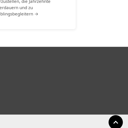
rzustellen, die Jahrzehnte
erdauern und zu
eblingsbegleitern →