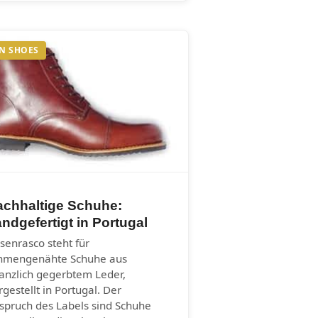
N SHOES
achhaltige Schuhe:
ndgefertigt in Portugal
senrasco steht für
hmengenähte Schuhe aus
lanzlich gegerbtem Leder,
rgestellt in Portugal. Der
spruch des Labels sind Schuhe