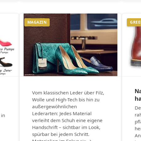
MAGAZIN
GREE
N
Vom klassischen Leder über Filz,
ha
Wolle und High-Tech bis hin zu
außergewöhnlichen
De
Lederarten: Jedes Material
ra
 in
verleiht dem Schuh eine eigene
pf
Handschrift – sichtbar im Look,
he
spürbar bei jedem Schritt.
An