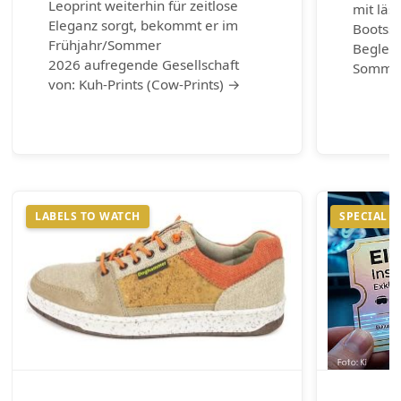
Leoprint weiterhin für zeitlose
mit läs
Eleganz sorgt, bekommt er im
Bootss
Frühjahr/Sommer
Begleit
2026 aufregende Gesellschaft
Somme
von: Kuh-Prints (Cow-Prints) →
LABELS TO WATCH
SPECIAL