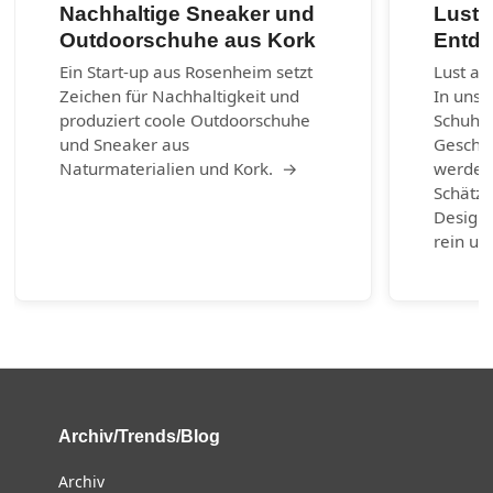
Nachhaltige Sneaker und
Lust 
Outdoorschuhe aus Kork
Entde
Ein Start-up aus Rosenheim setzt
Lust au
Zeichen für Nachhaltigkeit und
In unse
produziert coole Outdoorschuhe
Schuhm
und Sneaker aus
Geschic
Naturmaterialien und Kork. →
werden.
Schätze
Design-
rein un
Archiv/Trends/Blog
Archiv